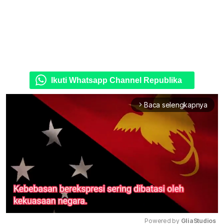
Ikuti Whatsapp Channel Republika
Baca selengkapnya
arrow_forward_ios
Powered by 
GliaStudios