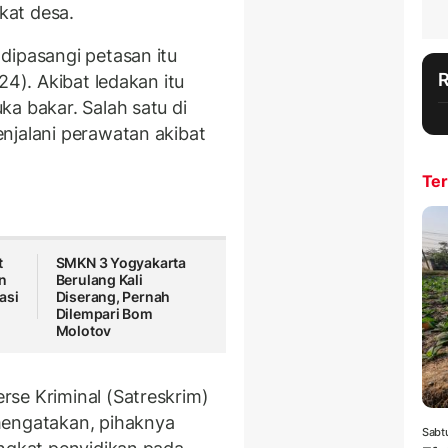
kat desa.
dipasangi petasan itu
24). Akibat ledakan itu
a bakar. Salah satu di
njalani perawatan akibat
Ter
t
SMKN 3 Yogyakarta
n
Berulang Kali
asi
Diserang, Pernah
Dilempari Bom
Molotov
se Kriminal (Satreskrim)
mengatakan, pihaknya
Sabt