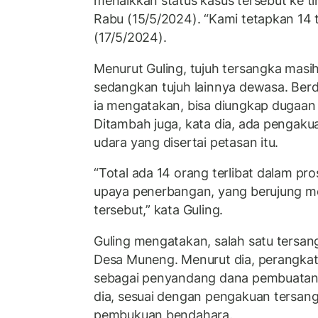
menaikkan status kasus tersebut ke t
Rabu (15/5/2024). “Kami tetapkan 14 t
(17/5/2024).
Menurut Guling, tujuh tersangka masih
sedangkan tujuh lainnya dewasa. Berda
ia mengatakan, bisa diungkap dugaan
Ditambah juga, kata dia, ada pengaku
udara yang disertai petasan itu.
“Total ada 14 orang terlibat dalam p
upaya penerbangan, yang berujung m
tersebut,” kata Guling.
Guling mengatakan, salah satu tersa
Desa Muneng. Menurut dia, perangkat
sebagai penyandang dana pembuatan ba
dia, sesuai dengan pengakuan tersangka
pembukuan bendahara.