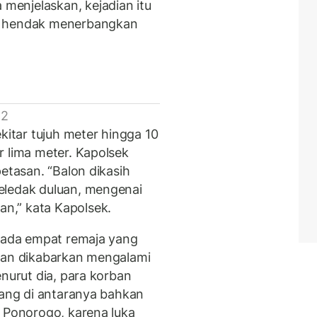
enjelaskan, kejadian itu
g hendak menerbangkan
 2
kitar tujuh meter hingga 10
r lima meter. Kapolsek
petasan. “Balon dikasih
eledak duluan, mengenai
n,” kata Kapolsek.
, ada empat remaja yang
rban dikabarkan mengalami
enurut dia, para korban
rang di antaranya bahkan
, Ponorogo, karena luka