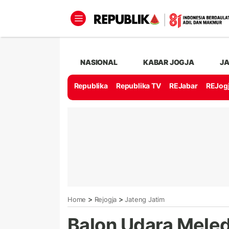
NASIONAL
KABAR JOGJA
J
Republika
Republika TV
REJabar
REJog
>
>
Home
Rejogja
Jateng Jatim
Balon Udara Meled