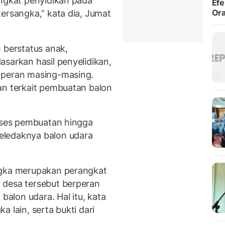
ingkat penyidikan pada
Efe
Ora
ersangka,” kata dia, Jumat
 berstatus anak,
sarkan hasil penyelidikan,
 peran masing-masing.
an terkait pembuatan balon
roses pembuatan hingga
eledaknya balon udara
ngka merupakan perangkat
 desa tersebut berperan
lon udara. Hal itu, kata
 lain, serta bukti dari