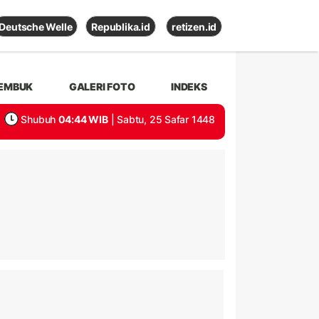
Deutsche Welle
Republika.id
retizen.id
EMBUK
GALERI FOTO
INDEKS
Shubuh
04:44 WIB
| Sabtu, 25 Safar 1448