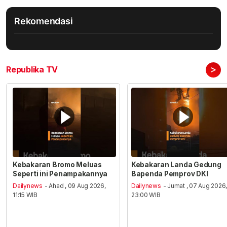
Rekomendasi
>
Republika TV
Kebakaran Bromo Meluas
Kebakaran Landa Gedung
Seperti ini Penampakannya
Bapenda Pemprov DKI
Dailynews
- Ahad , 09 Aug 2026,
Dailynews
- Jumat , 07 Aug 2026
11:15 WIB
23:00 WIB