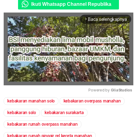
Ikuti Whatsapp Channel Republika
Baca selengkapnya
arrow_forward_ios
Powered by 
GliaStudios
kebakaran manahan solo
kebakaran overpass manahan
Mute
kebakaran solo
kebakaran surakarta
kebakaran rumah overpass manahan
kebakaran rumah pinggir rel kereta manahan