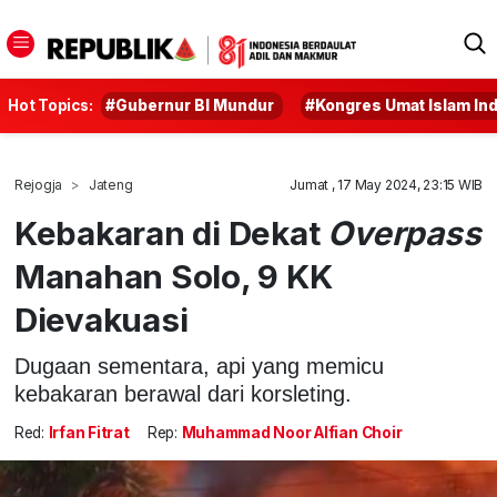
Hot Topics:
#Gubernur BI Mundur
#Kongres Umat Islam In
Rejogja
Jateng
Jumat , 17 May 2024, 23:15 WIB
Kebakaran di Dekat
Overpass
Manahan Solo, 9 KK
Dievakuasi
Dugaan sementara, api yang memicu
kebakaran berawal dari korsleting.
Red:
Irfan Fitrat
Rep:
Muhammad Noor Alfian Choir