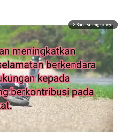
Baca selengkapnya
arrow_forward_ios