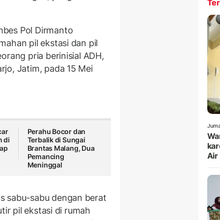
Ter
bes Pol Dirmanto
ahan pil ekstasi dan pil
orang pria berinisial ADH,
jo, Jatim, pada 15 Mei
Juma
car
Perahu Bocor dan
War
 di
Terbalik di Sungai
kar
kap
Brantas Malang, Dua
Air
Pemancing
Meninggal
s sabu-sabu dengan berat
ir pil ekstasi di rumah