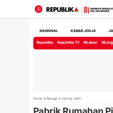
NASIONAL
KABAR JOGJA
J
Republika
Republika TV
REJabar
REJog
>
>
Home
Rejogja
Jateng Jatim
Pabrik Rumahan Pi