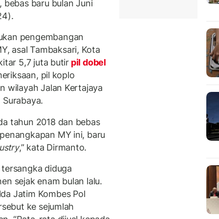
, bebas baru bulan Juni
24).
akukan pengembangan
, asal Tambaksari, Kota
tar 5,7 juta butir
pil dobel
meriksaan, pil koplo
n wilayah Jalan Kertajaya
a Surabaya.
ada tahun 2018 dan bebas
 penangkapan MY ini, baru
ustry
,” kata Dirmanto.
 tersangka diduga
en sejak enam bulan lalu.
lda Jatim Kombes Pol
ersebut ke sejumlah