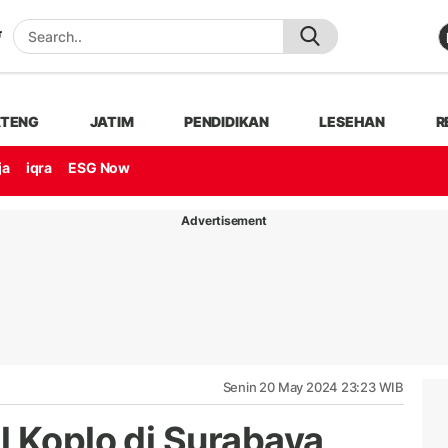
ATENG
JATIM
PENDIDIKAN
LESEHAN
R
ja
iqra
ESG Now
Advertisement
Senin 20 May 2024 23:23 WIB
l Koplo di Surabaya