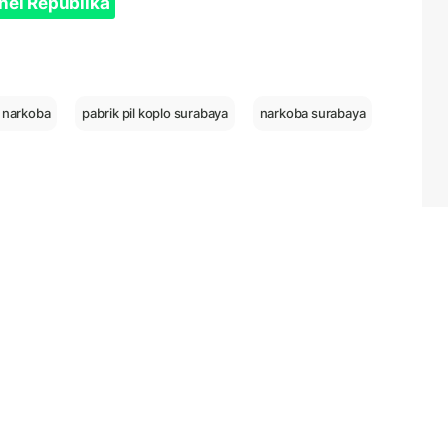
nel Republika
k narkoba
pabrik pil koplo surabaya
narkoba surabaya