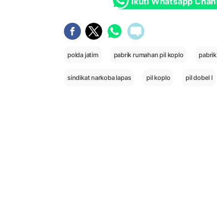
Ikuti Whatsapp Chan
polda jatim
pabrik rumahan pil koplo
pabri
sindikat narkoba lapas
pil koplo
pil dobel l