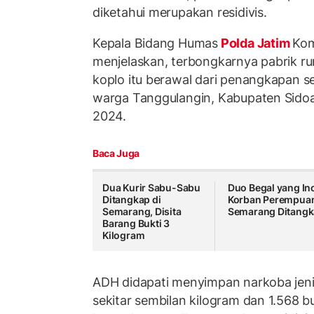
diketahui merupakan residivis.
Kepala Bidang Humas
Polda Jatim
Kom
menjelaskan, terbongkarnya pabrik rum
koplo itu berawal dari penangkapan se
warga Tanggulangin, Kabupaten Sidoar
2024.
Baca Juga
Dua Kurir Sabu-Sabu
Duo Begal yang In
Ditangkap di
Korban Perempuan
Semarang, Disita
Semarang Ditang
Barang Bukti 3
Kilogram
ADH didapati menyimpan narkoba jeni
sekitar sembilan kilogram dan 1.568 but