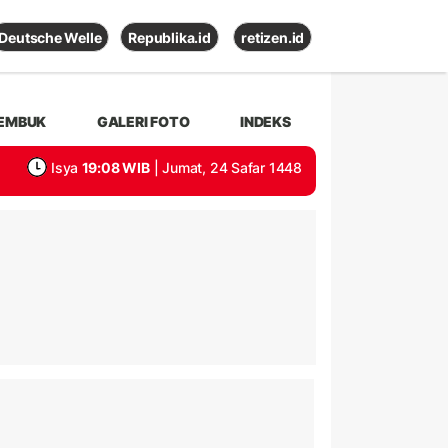
Deutsche Welle
Republika.id
retizen.id
EMBUK
GALERI FOTO
INDEKS
Isya
19:08 WIB
| Jumat, 24 Safar 1448