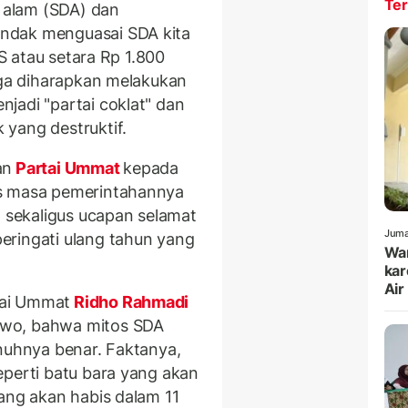
Ter
 alam (SDA) dan
ndak menguasai SDA kita
AS atau setara Rp 1.800
juga diharapkan melakukan
jadi "partai coklat" dan
yang destruktif.
an
Partai Ummat
kepada
as masa pemerintahannya
, sekaligus ucapan selamat
Juma
eringati ulang tahun yang
War
kar
Air
tai Ummat
Ridho Rahmadi
owo, bahwa mitos SDA
enuhnya benar. Faktanya,
eperti batu bara yang akan
ang akan habis dalam 11