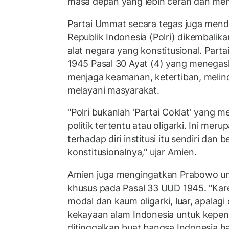
masa depan yang lebih cerah dan men
Partai Ummat secara tegas juga mende
Republik Indonesia (Polri) dikembalik
alat negara yang konstitusional. Par
1945 Pasal 30 Ayat (4) yang menegask
menjaga keamanan, ketertiban, melin
melayani masyarakat.
"Polri bukanlah 'Partai Coklat' yang 
politik tertentu atau oligarki. Ini me
terhadap diri institusi itu sendiri da
konstitusionalnya," ujar Amien.
Amien juga mengingatkan Prabowo un
khusus pada Pasal 33 UUD 1945. "Kare
modal dan kaum oligarki, luar, apalag
kekayaan alam Indonesia untuk kepen
ditinggalkan buat bangsa Indonesia 