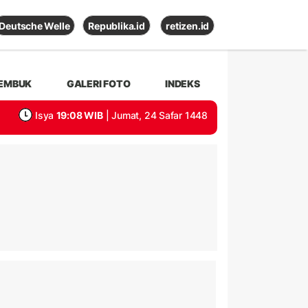
Deutsche Welle
Republika.id
retizen.id
EMBUK
GALERI FOTO
INDEKS
Isya
19:08 WIB
| Jumat, 24 Safar 1448