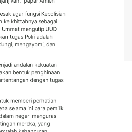
janjikan," papar Amien
sak agar fungsi Kepolisian
an ke khittahnya sebagai
tai Ummat mengutip UUD
an tugas Polri adalah
dungi, mengayomi, dan
menjadi andalan kekuatan
rupakan bentuk penghinaan
n bertentangan dengan tugas
tuk memberi perhatian
na selama ini para pemilik
i dalam negeri menguras
tingan mereka, yang
hanyalah kehancuran