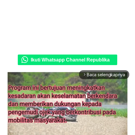
Ikuti Whatsapp Channel Republika
Baca selengkapnya
arrow_forward_ios