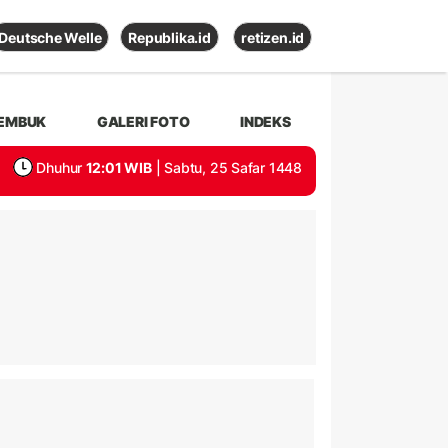
Deutsche Welle
Republika.id
retizen.id
EMBUK
GALERI FOTO
INDEKS
Dhuhur
12:01 WIB
| Sabtu, 25 Safar 1448