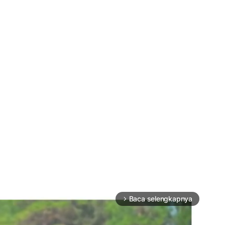
Baca selengkapnya
arrow_forward_ios