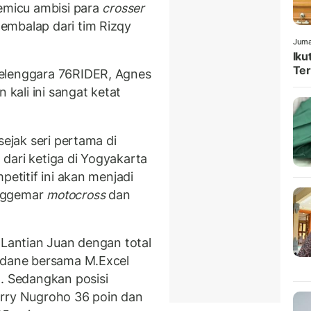
memicu ambisi para
crosser
embalap dari tim Rizqy
Juma
Iku
Ter
yelenggara 76RIDER, Agnes
ali ini sangat ketat
sejak seri pertama di
dari ketiga di Yogyakarta
petitif ini akan menjadi
enggemar
motocross
dan
 Lantian Juan dengan total
Zidane bersama M.Excel
a. Sedangkan posisi
arry Nugroho 36 poin dan