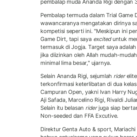
pembalap muda Ananda Rigi dengan 3
Pembalap termuda dalam Trial Game D
wawancaranya mengatakan dirinya sa
kompetisi seperti ini. "Meskipun ini per
Game Dirt, tapi saya
excited
untuk meng
termasuk di Jogja. Target saya adalah 
jika diizinkan oleh Allah mudah-muda
minimal lima besar," ujarnya.
Selain Ananda Rigi, sejumlah
rider
elit
terkonfirmasi keterlibatan di dua kela
Campuran Open, yakni Ivan Harry Nug
Aji Safada, Marcelino Rigi, Rivaldi Jul
Selain itu belasan
rider
juga siap berta
Non-seeded dan FFA Excutive.
Direktur Genta Auto & sport, Mariac