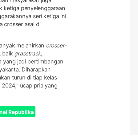
ari masyarakat juga
tik ketiga penyelenggaraan
garakannya seri ketiga ini
crosser asal di
banyak melahirkan
crosser-
, baik
grasstrack,
uga yang jadi pertimbangan
gyakarta. Diharapkan
akan turun di tiap kelas
 2024," ucap pria yang
nel Republika