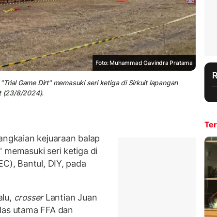
Foto: Muhammad Gavindra Pratama
rial Game Dirt" memasuki seri ketiga di Sirkuit lapangan
t (23/8/2024).
Ter
ngkaian kejuaraan balap
" memasuki seri ketiga di
EC), Bantul, DIY, pada
alu,
crosser
Lantian Juan
elas utama FFA dan