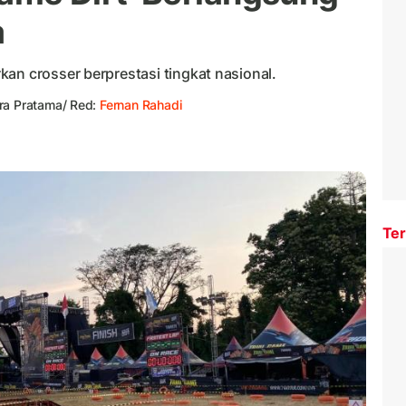
a
an crosser berprestasi tingkat nasional.
a Pratama/ Red:
Fernan Rahadi
Ter