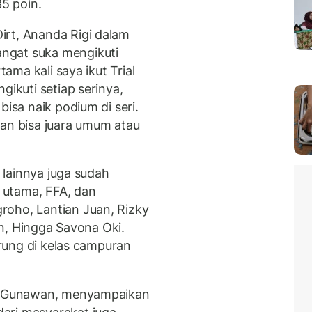
5 poin.
irt, Ananda Rigi dalam
ngat suka mengikuti
tama kali saya ikut Trial
ikuti setiap serinya,
bisa naik podium di seri.
han bisa juara umum atau
e lainnya juga sudah
s utama, FFA, dan
roho, Lantian Juan, Rizky
ian, Hingga Savona Oki.
rung di kelas campuran
hi Gunawan, menyampaikan