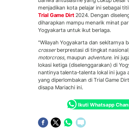
bahwa antusiasme yang cukup besar d
menjadikan kota pelajar ini sebagai ti
Trial Game Dirt
2024. Dengan diseleng
diharapkan mampu menarik minat para 
Yogyakarta untuk ikut berlaga.
"Wilayah Yogyakarta dan sekitarnya 
crosser
berprestasi di tingkat nasional
motorcross
, maupun
adventure
. ini j
lokasi ketiga (diselenggarakan) di Yo
nantinya talenta-talenta lokal ini juga 
yang diperlombakan di Trial Game Dirt
disapa Mariachi ini.
Ikuti Whatsapp Chan