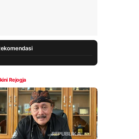
Rekomendasi
kini Rejogja