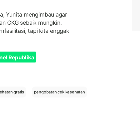
a, Yunita mengimbau agar
an CKG sebaik mungkin.
silitasi, tapi kita enggak
nel Republika
ehatan gratis
pengobatan cek kesehatan