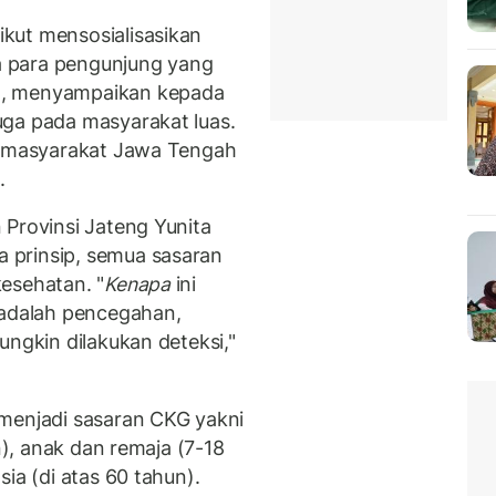
kut mensosialisasikan
 para pengunjung yang
n, menyampaikan kepada
uga pada masyarakat luas.
gi masyarakat Jawa Tengah
a.
 Provinsi Jateng Yunita
 prinsip, semua sasaran
esehatan. "
Kenapa
ini
 adalah pencegahan,
ungkin dilakukan deteksi,"
 menjadi sasaran CKG yakni
n), anak dan remaja (7-18
ia (di atas 60 tahun).