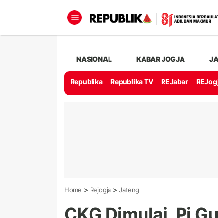
NASIONAL
KABAR JOGJA
J
Republika
Republika TV
REJabar
REJog
>
>
Home
Rejogja
Jateng
CKG Dimulai, Pj G