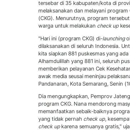
tersebar di 35 kabupaten/kota di provi
melaksanakan dan melayani program 
(CKG). Menurutnya, program tersebut
warga untuk melakukan
check up
kes
"Hari ini (program CKG) di-
launching
o
dilaksanakan di seluruh Indonesia. Un
kita siapkan 881 puskesmas yang ada 
Alhamdulillah yang 881 ini, seluruh p
memberikan pelayanan Cek Kesehatan 
awak media seusai meninjau pelaksa
Pandanaran, Kota Semarang, Senin (1
Dia mengungkapkan, Pemprov Jaten
program CKG. Nana mendorong masya
memanfaatkan sebaik-baiknya progra
yang tidak pernah
check up
, kesempa
check up
karena semuanya gratis," uj