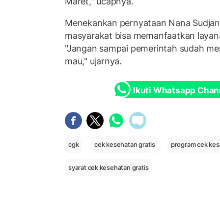
Maret," ucapnya.
Menekankan pernyataan Nana Sudjan
masyarakat bisa memanfaatkan layan
"Jangan sampai pemerintah sudah memfa
mau," ujarnya.
Ikuti Whatsapp Chan
cgk
cek kesehatan gratis
program cek kes
syarat cek kesehatan gratis