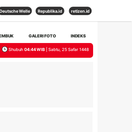
Deutsche Welle
Republika.id
retizen.id
EMBUK
GALERI FOTO
INDEKS
Shubuh
04:44 WIB
| Sabtu, 25 Safar 1448