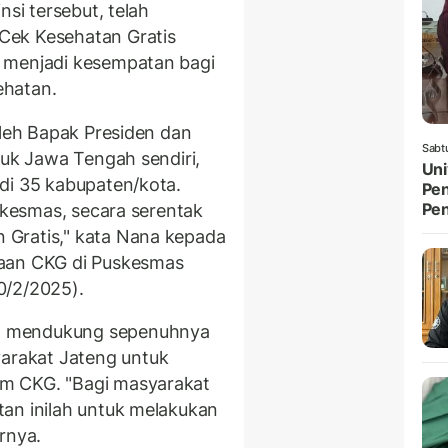
nsi tersebut, telah
Cek Kesehatan Gratis
 menjadi kesempatan bagi
ehatan.
leh Bapak Presiden dan
Sabt
tuk Jawa Tengah sendiri,
Uni
di 35 kabupaten/kota.
Pen
Pe
uskesmas, secara serentak
Gratis," kata Nana kepada
naan CKG di Puskesmas
0/2/2025).
g mendukung sepenuhnya
rakat Jateng untuk
m CKG. "Bagi masyarakat
tan inilah untuk melakukan
arnya.