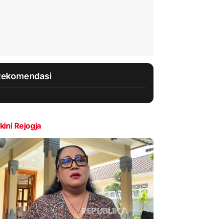
Rekomendasi
kini Rejogja