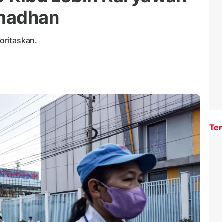
amadhan
oritaskan.
Ter