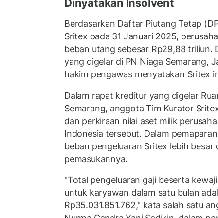
Dinyatakan Insolvent
Berdasarkan Daftar Piutang Tetap (DPT
Sritex pada 31 Januari 2025, perusa
beban utang sebesar Rp29,88 triliun. D
yang digelar di PN Niaga Semarang, 
hakim pengawas menyatakan Sritex in
Dalam rapat kreditur yang digelar R
Semarang, anggota Tim Kurator Srit
dan perkiraan nilai aset milik perusaha
Indonesia tersebut. Dalam pemapara
beban pengeluaran Sritex lebih besar
pemasukannya.
"Total pengeluaran gaji beserta kewaj
untuk karyawan dalam satu bulan adal
Rp35.031.851.762," kata salah satu an
Nurma Candra Yani Sadikin, dalam p