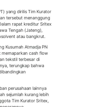
) yang dirilis Tim Kurator
haan tersebut menanggung
alam rapat kreditur Sritex
Jawa Tengah (Jateng),
solvent atau bangkrut.
uang Kusumah Atmadja PN
ex memaparkan cash flow
an tekstil terbesar di
nnya, terungkap bahwa
 dibandingkan
iban perusahaan lainnya
ah sejumlah kurang lebih
ggota Tim Kurator Sritex,
emaparannya.