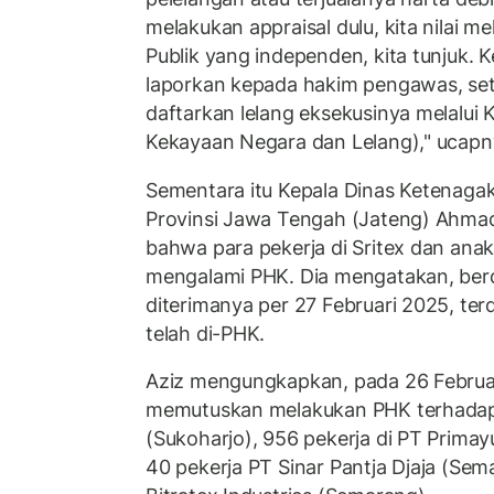
melakukan appraisal dulu, kita nilai me
Publik yang independen, kita tunjuk. K
laporkan kepada hakim pengawas, sete
daftarkan lelang eksekusinya melalui
Kekayaan Negara dan Lelang)," ucapn
Sementara itu Kepala Dinas Ketenagak
Provinsi Jawa Tengah (Jateng) Ahma
bahwa para pekerja di Sritex dan ana
mengalami PHK. Dia mengatakan, ber
diterimanya per 27 Februari 2025, ter
telah di-PHK.
Aziz mengungkapkan, pada 26 Februar
memutuskan melakukan PHK terhadap 8
(Sukoharjo), 956 pekerja di PT Primay
40 pekerja PT Sinar Pantja Djaja (Sem