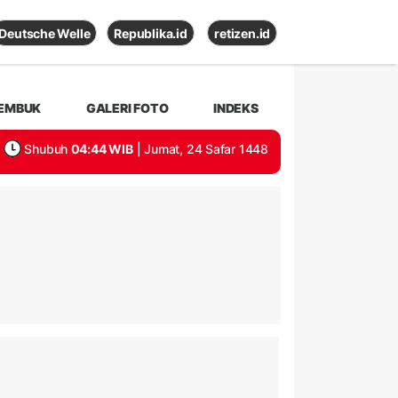
Deutsche Welle
Republika.id
retizen.id
EMBUK
GALERI FOTO
INDEKS
Shubuh
04:44 WIB
| Jumat, 24 Safar 1448