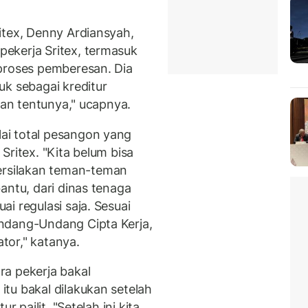
itex, Denny Ardiansyah,
ekerja Sritex, termasuk
proses pemberesan. Dia
uk sebagai kreditur
kan tentunya," ucapnya.
ai total pesangon yang
Sritex. "Kita belum bisa
rsilakan teman-teman
antu, dari dinas tenaga
i regulasi saja. Sesuai
ndang-Undang Cipta Kerja,
ator," katanya.
a pekerja bakal
tu bakal dilakukan setelah
r pailit. "Setelah ini kita