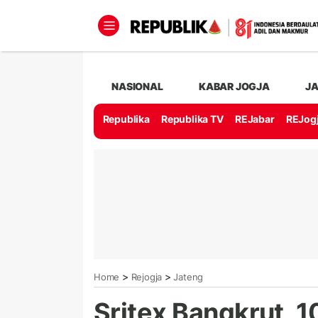
NASIONAL
KABAR JOGJA
J
Republika
Republika TV
REJabar
REJog
>
>
Home
Rejogja
Jateng
Sritex Bangkrut, 