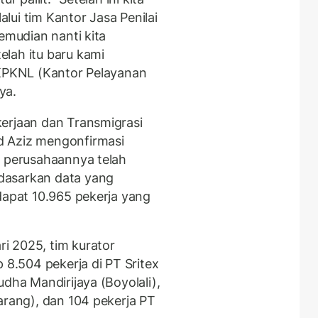
lalui tim Kantor Jasa Penilai
emudian nanti kita
lah itu baru kami
 KPKNL (Kantor Pelayanan
ya.
erjaan dan Transmigrasi
d Aziz mengonfirmasi
k perusahaannya telah
dasarkan data yang
dapat 10.965 pekerja yang
i 2025, tim kurator
.504 pekerja di PT Sritex
udha Mandirijaya (Boyolali),
arang), dan 104 pekerja PT