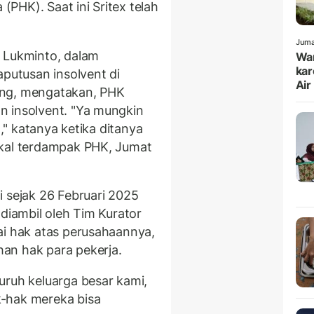
PHK). Saat ini Sritex telah
Juma
n Lukminto, dalam
War
kar
utusan insolvent di
Air
ang, mengatakan, PHK
n insolvent. "Ya mungkin
l," katanya ketika ditanya
akal terdampak PHK, Jumat
i sejak 26 Februari 2025
 diambil oleh Tim Kurator
ai hak atas perusahaannya,
an hak para pekerja.
uruh keluarga besar kami,
-hak mereka bisa