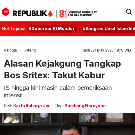
Hot Topics:
#Gubernur BI Mundur
#Kongres Umat Islam In
Rejogja
Jateng
Rabu , 21 May 2025, 19:18 WIB
Alasan Kejakgung Tangkap
Bos Sritex: Takut Kabur
IS hingga kini masih dalam pemeriksaan
intensif.
Red:
Karta Raharja Ucu
Rep:
Bambang Noroyono