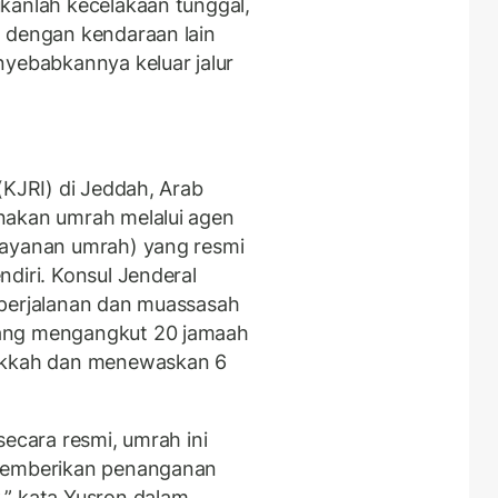
kanlah kecelakaan tunggal,
n dengan kendaraan lain
nyebabkannya keluar jalur
(KJRI) di Jeddah, Arab
nakan umrah melalui agen
layanan umrah) yang resmi
diri. Konsul Jenderal
perjalanan dan muassasah
yang mengangkut 20 jamaah
Mekkah dan menewaskan 6
secara resmi, umrah ini
 memberikan penanganan
,” kata Yusron dalam