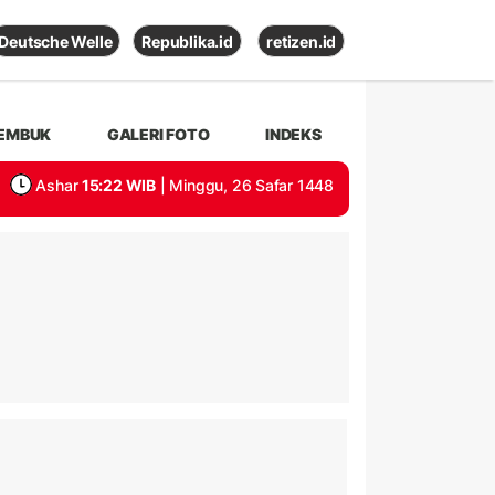
Deutsche Welle
Republika.id
retizen.id
EMBUK
GALERI FOTO
INDEKS
Ashar
15:22 WIB
| Minggu, 26 Safar 1448