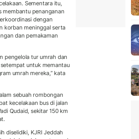
elakaan. Sementara itu,
us membantu penanganan
berkoordinasi dengan
an korban meninggal serta
ulangan dan pemakaman
n pengelola tur umrah dan
) setempat untuk memantau
gram umrah mereka,” kata
dalam sebuah rombongan
at kecelakaan bus di jalan
adi Qudaid, sekitar 150 km
t.
 diselidiki, KJRI Jeddah