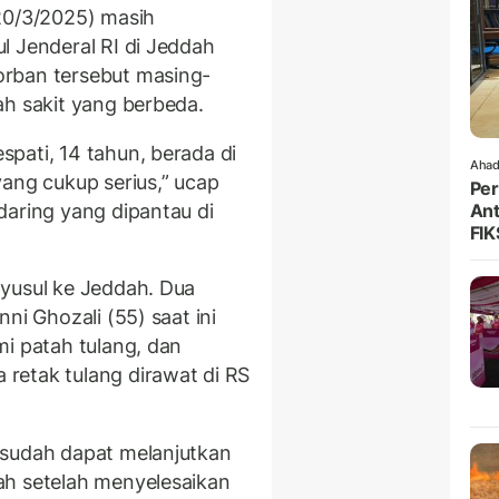
20/3/2025) masih
l Jenderal RI di Jeddah
rban tersebut masing-
ah sakit yang berbeda.
pati, 14 tahun, berada di
Ahad
ang cukup serius,” ucap
Per
daring yang dipantau di
Ant
FIK
yusul ke Jeddah. Dua
ni Ghozali (55) saat ini
mi patah tulang, dan
retak tulang dirawat di RS
 sudah dapat melanjutkan
ah setelah menyelesaikan