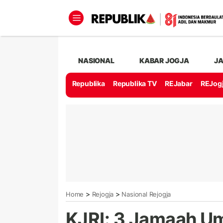
NASIONAL
KABAR JOGJA
J
Republika
Republika TV
REJabar
REJog
>
>
Home
Rejogja
Nasional Rejogja
KJRI: 3 Jamaah Um