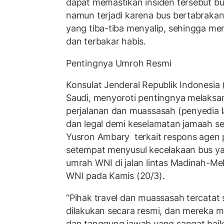
dapat memastikan insiden tersebut bu
namun terjadi karena bus bertabraka
yang tiba-tiba menyalip, sehingga me
dan terbakar habis.
Pentingnya Umroh Resmi
Konsulat Jenderal Republik Indonesia 
Saudi, menyoroti pentingnya melaksa
perjalanan dan muassasah (penyedia 
dan legal demi keselamatan jamaah sen
Yusron Ambary terkait respons agen 
setempat menyusul kecelakaan bus 
umrah WNI di jalan lintas Madinah-
WNI pada Kamis (20/3).
“Pihak travel dan muassasah tercatat 
dilakukan secara resmi, dan mereka
dan tanggung jawab yang sangat baik