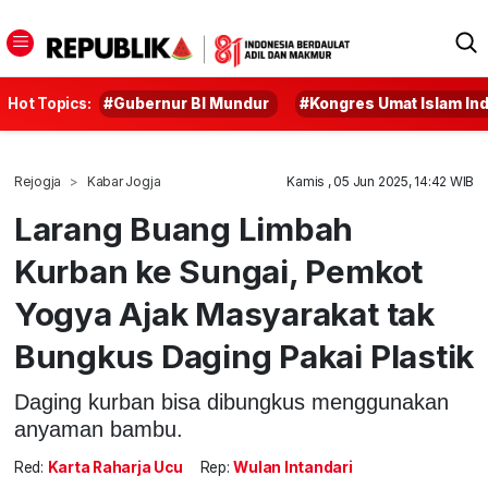
Hot Topics:
#Gubernur BI Mundur
#Kongres Umat Islam In
Rejogja
Kabar Jogja
Kamis , 05 Jun 2025, 14:42 WIB
Larang Buang Limbah
Kurban ke Sungai, Pemkot
Yogya Ajak Masyarakat tak
Bungkus Daging Pakai Plastik
Daging kurban bisa dibungkus menggunakan
anyaman bambu.
Red:
Karta Raharja Ucu
Rep:
Wulan Intandari