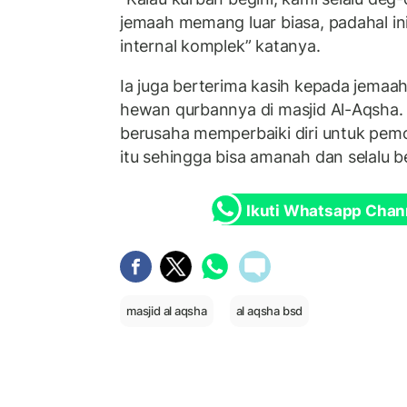
jemaah memang luar biasa, padahal i
internal komplek” katanya.
Ia juga berterima kasih kepada jemaa
hewan qurbannya di masjid Al-Aqsha. 
berusaha memperbaiki diri untuk pe
itu sehingga bisa amanah dan selalu 
Ikuti Whatsapp Chan
masjid al aqsha
al aqsha bsd