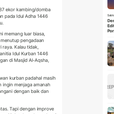
k 87 ekor kambing/domba
an pada Idul Adha 1446
Sabt
Den
u.
Edi
Po
ni memang luar biasa,
us menutup pengadaan
raya. Kalau tidak,
anitia Idul Kurban 1446
ngan di Masjid Al-Aqsha,
ewan kurban padahal masih
an ingin menjaga amanah
ngani dengan baik dan
atas. Tapi dengan improve