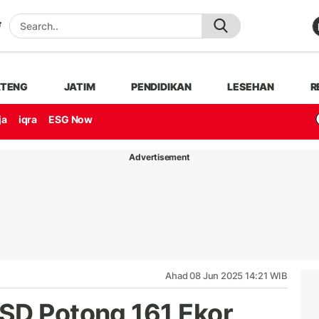
ATENG
JATIM
PENDIDIKAN
LESEHAN
R
ja
iqra
ESG Now
Advertisement
Ahad 08 Jun 2025 14:21 WIB
SD Potong 161 Ekor