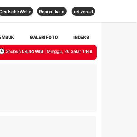
Deutsche Welle
Republika.id
retizen.id
EMBUK
GALERI FOTO
INDEKS
Shubuh
04:44 WIB
| Minggu, 26 Safar 1448