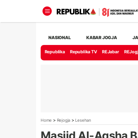
NASIONAL
KABAR JOGJA
J
Republika
Republika TV
REJabar
REJog
>
>
Home
Rejogja
Lesehan
Masjid Al-Aqsha B