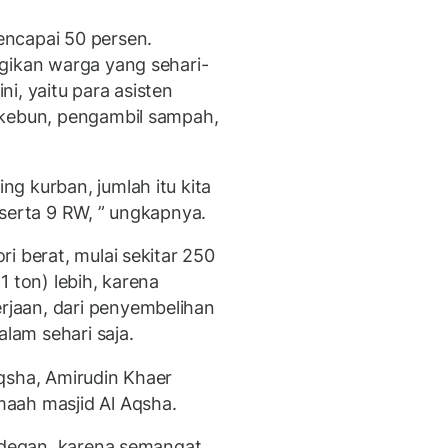
ncapai 50 persen.
gikan warga yang sehari-
i, yaitu para asisten
 kebun, pengambil sampah,
g kurban, jumlah itu kita
 serta 9 RW, ” ungkapnya.
i berat, mulai sekitar 250
1 ton) lebih, karena
jaan, dari penyembelihan
alam sehari saja.
qsha, Amirudin Khaer
aah masjid Al Aqsha.
g-degan, karena semangat