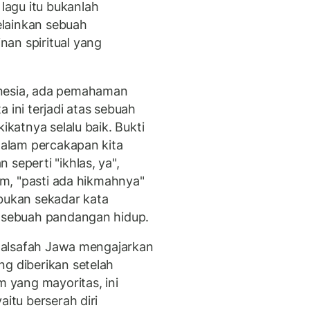
agu itu bukanlah
lainkan sebuah
an spiritual yang
onesia, ada pemahaman
 ini terjadi atas sebuah
ikatnya selalu baik. Bukti
 dalam percakapan kita
seperti "ikhlas, ya",
mum, "pasti ada hikmahnya"
 bukan sekadar kata
i sebuah pandangan hidup.
. Falsafah Jawa mengajarkan
g diberikan setelah
m yang mayoritas, ini
aitu berserah diri