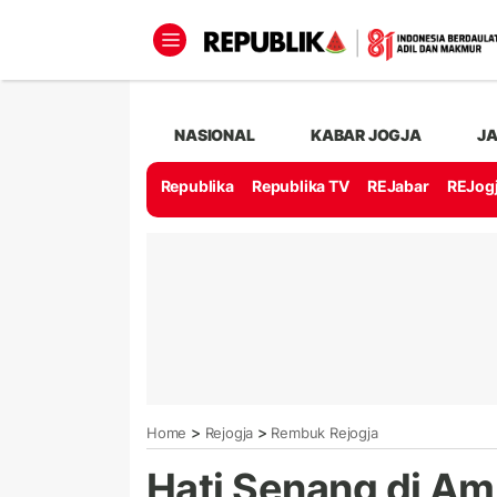
NASIONAL
KABAR JOGJA
J
Republika
Republika TV
REJabar
REJog
>
>
Home
Rejogja
Rembuk Rejogja
Hati Senang di A