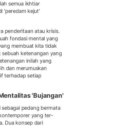
ah semua ikhtiar
di 'peredam kejut'
a penderitaan atau krisis.
uah fondasi mental yang
yang membuat kita tidak
ta: sebuah ketenangan yang
 Ketenangan inilah yang
rnih dan merumuskan
if terhadap setiap
 Mentalitas 'Bujangan'
i sebagai pedang bermata
gi kontemporer yang ter-
ta. Dua konsep dari