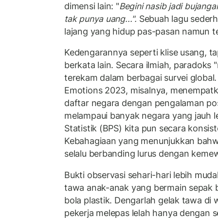
dimensi lain: "
Begini nasib jadi bujanga
tak punya uang...".
Sebuah lagu sederh
lajang yang hidup pas-pasan namun t
Kedengarannya seperti klise usang, ta
berkata lain. Secara ilmiah, paradoks "
terekam dalam berbagai survei global.
Emotions 2023, misalnya, menempatk
daftar negara dengan pengalaman posit
melampaui banyak negara yang jauh l
Statistik (BPS) kita pun secara konsist
Kebahagiaan yang menunjukkan bahwa
selalu berbanding lurus dengan keme
Bukti observasi sehari-hari lebih mud
tawa anak-anak yang bermain sepak b
bola plastik. Dengarlah gelak tawa di
pekerja melepas lelah hanya dengan s