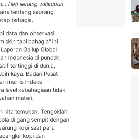
n... Hati senang walaupun
ana tentang seorang
etap bahagia.
pi data dan observasi
miskin tapi bahagia" ini
 Laporan Gallup Global
an Indonesia di puncak
if tertinggi di dunia,
ebih kaya. Badan Pusat
en merilis Indeks
 level kebahagiaan tidak
wahan materi.
ah kita temukan. Tengoklah
ola di gang sempit dengan
 warung kopi saat para
ecangkir kopi dan