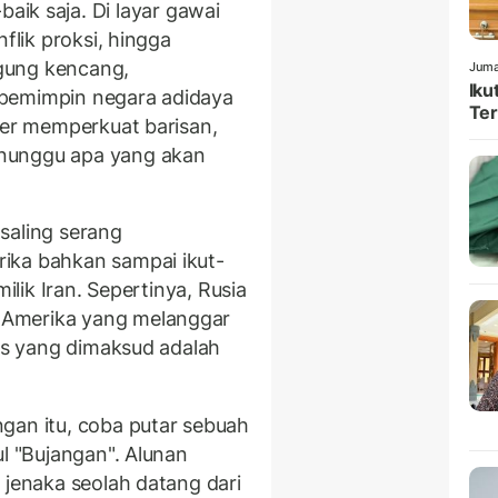
baik saja. Di layar gawai
flik proksi, hingga
gung kencang,
Juma
Iku
 pemimpin negara adidaya
Ter
ter memperkuat barisan,
nunggu apa yang akan
 saling serang
ika bahkan sampai ikut-
milik Iran. Sepertinya, Rusia
 Amerika yang melanggar
ons yang dimaksud adalah
gan itu, coba putar sebuah
l "Bujangan". Alunan
 jenaka seolah datang dari