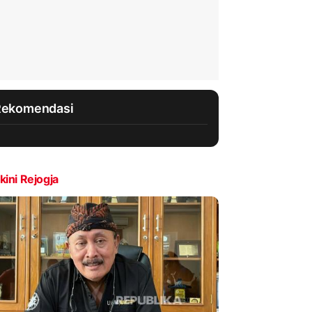
Rekomendasi
kini Rejogja