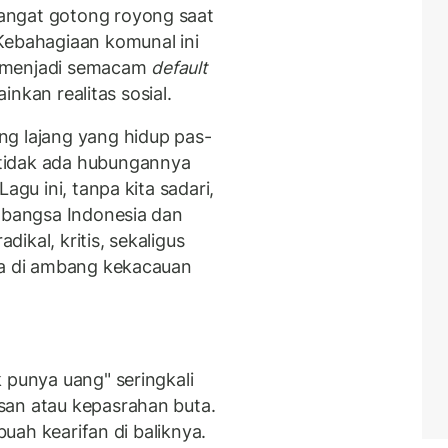
angat gotong royong saat
Kebahagiaan komunal ini
p, menjadi semacam
default
ainkan realitas sosial.
ng lajang yang hidup pas-
tidak ada hubungannya
agu ini, tanpa kita sadari,
l bangsa Indonesia dan
ikal, kritis, sekaligus
ta di ambang kekacauan
 punya uang" seringkali
san atau kepasrahan buta.
ebuah kearifan di baliknya.