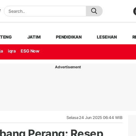
ATENG
JATIM
PENDIDIKAN
LESEHAN
R
ja
iqra
ESG Now
Advertisement
Selasa 24 Jun 2025 06:44 WIB
mbang Perang: Resep