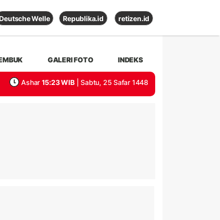
Deutsche Welle
Republika.id
retizen.id
EMBUK
GALERI FOTO
INDEKS
Ashar
15:23 WIB
| Sabtu, 25 Safar 1448