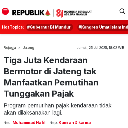
Hot Topics:
#Gubernur BI Mundur
#Kongres Umat Islam In
Rejogja
Jateng
Jumat , 25 Jul 2025, 18:02 WIB
Tiga Juta Kendaraan
Bermotor di Jateng tak
Manfaatkan Pemutihan
Tunggakan Pajak
Program pemutihan pajak kendaraan tidak
akan dilaksanakan lagi.
Red:
Muhammad Hafil
Rep:
Kamran Dikarma