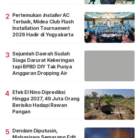
Pertemukan
Installer
AC
2
Terbaik, Midea Club Flash
Installation Tournament
2026 Hadir di Yogyakarta
Sejumlah Daerah Sudah
3
Siaga Darurat Kekeringan
tapi BPBD DIY Tak Punya
Anggaran Dropping Air
Efek El Nino Diprediksi
4
Hingga 2027, 49 Juta Orang
Berisiko Hadapi Rawan
Pangan
Dendam Diputusin,
5
Mahasiswa Semarang Edit