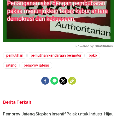
Powered by 
GliaStudios
pemutihan
pemutihan kendaraan bermotor
bpkb
Mute
jateng
pemprov jateng
Berita Terkait
Pemprov Jateng Siapkan Insentif Pajak untuk Industri Hijau