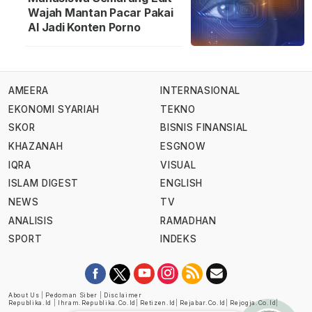
Wajah Mantan Pacar Pakai
AI Jadi Konten Porno
AMEERA
INTERNASIONAL
EKONOMI SYARIAH
TEKNO
SKOR
BISNIS FINANSIAL
KHAZANAH
ESGNOW
IQRA
VISUAL
ISLAM DIGEST
ENGLISH
NEWS
TV
ANALISIS
RAMADHAN
SPORT
INDEKS
About Us
|
Pedoman Siber
|
Disclaimer
Republika.id
|
Ihram.republika.co.id
|
Retizen.id
|
Rejabar.co.id
|
Rejogja.co.id
|