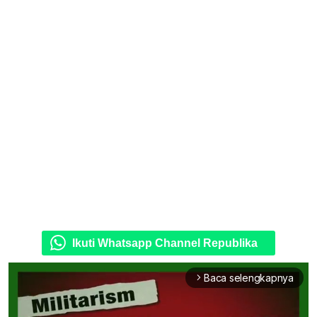
Ikuti Whatsapp Channel Republika
Baca selengkapnya
arrow_forward_ios