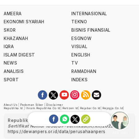
AMEERA
INTERNASIONAL
EKONOMI SYARIAH
TEKNO
SKOR
BISNIS FINANSIAL
KHAZANAH
ESGNOW
IQRA
VISUAL
ISLAM DIGEST
ENGLISH
NEWS
TV
ANALISIS
RAMADHAN
SPORT
INDEKS
About Us
|
Pedoman Siber
|
Disclaimer
Republika.id
|
Ihram.republika.co.id
|
Retizen.id
|
Rejabar.co.id
|
Rejogja.co.id
|
Republika telah diverifikasi oleh Dewan Pers
Sertifikat Nomor 1058/DP-Verifikasi/K/XII/2022
https://dewanpers.or.id/data/perusahaanpers
Ask me!