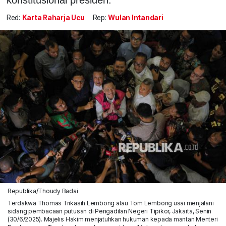
Red:
Karta Raharja Ucu
Rep:
Wulan Intandari
Republika/Thoudy Badai
Terdakwa Thomas Trikasih Lembong atau Tom Lembong usai menjalani
sidang pembacaan putusan di Pengadilan Negeri Tipikor, Jakarta, Senin
(30/6/2025). Majelis Hakim menjatuhkan hukuman kepada mantan Menteri