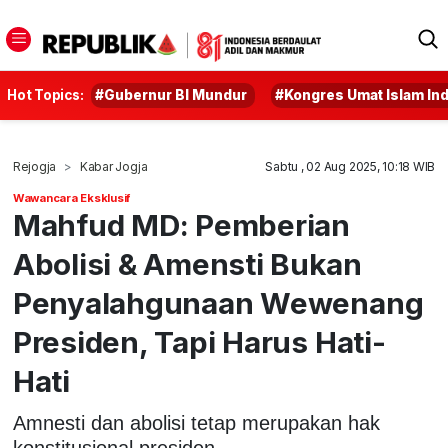
Hot Topics:
#Gubernur BI Mundur
#Kongres Umat Islam In
Rejogja
Kabar Jogja
Sabtu , 02 Aug 2025, 10:18 WIB
Wawancara Eksklusif
Mahfud MD: Pemberian
Abolisi & Amensti Bukan
Penyalahgunaan Wewenang
Presiden, Tapi Harus Hati-
Hati
Amnesti dan abolisi tetap merupakan hak
konstitusional presiden.