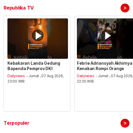
>
Republika TV
Kebakaran Landa Gedung
Febrie Adriansyah Akhirnya
Bapenda Pemprov DKI
Kenakan Rompi Orange
Dailynews
- Jumat , 07 Aug 2026,
Dailynews
- Jumat , 07 Aug 2026
23:00 WIB
22:30 WIB
>
Terpopuler