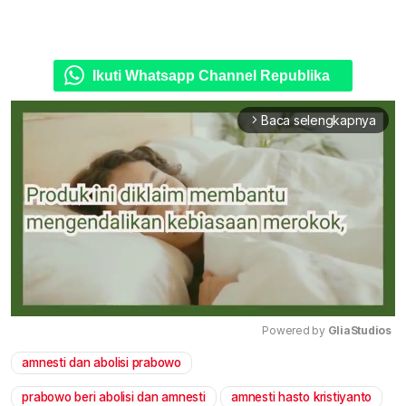
Ikuti Whatsapp Channel Republika
Baca selengkapnya
arrow_forward_ios
Powered by 
GliaStudios
amnesti dan abolisi prabowo
Mute
prabowo beri abolisi dan amnesti
amnesti hasto kristiyanto