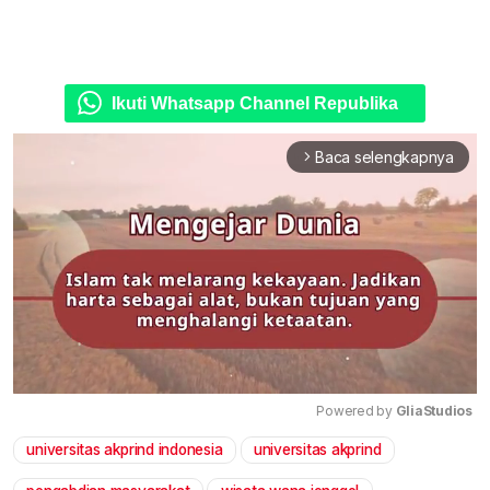
Ikuti Whatsapp Channel Republika
Baca selengkapnya
arrow_forward_ios
Powered by 
GliaStudios
universitas akprind indonesia
universitas akprind
Mute