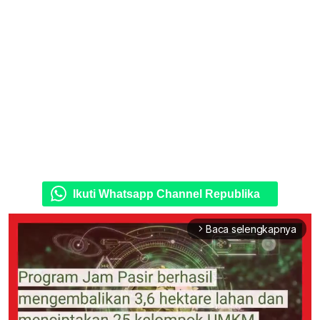
Ikuti Whatsapp Channel Republika
Baca selengkapnya
arrow_forward_ios