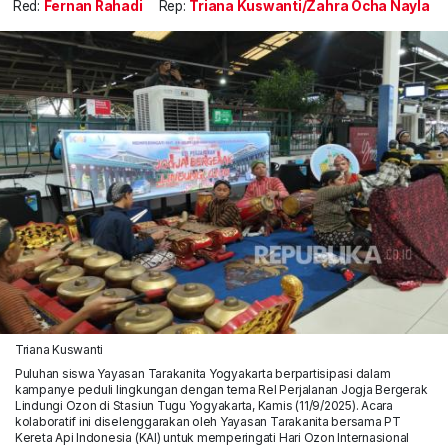
Red:
Fernan Rahadi
Rep:
Triana Kuswanti/Zahra Ocha Nayla
Triana Kuswanti
Puluhan siswa Yayasan Tarakanita Yogyakarta berpartisipasi dalam
kampanye peduli lingkungan dengan tema Rel Perjalanan Jogja Bergerak
Lindungi Ozon di Stasiun Tugu Yogyakarta, Kamis (11/9/2025). Acara
kolaboratif ini diselenggarakan oleh Yayasan Tarakanita bersama PT
Kereta Api Indonesia (KAI) untuk memperingati Hari Ozon Internasional