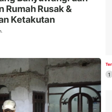
an Rumah Rusak &
an Ketakutan
n.
Ter
1