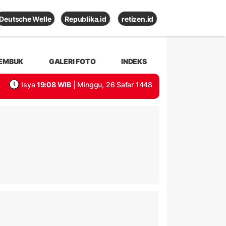
Deutsche Welle
Republika.id
retizen.id
EMBUK
GALERI FOTO
INDEKS
Isya
19:08 WIB
| Minggu, 26 Safar 1448