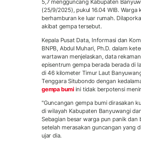
5,7 mengguncang Kabupaten Banyuwa
(25/9/2025), pukul 16.04 WIB. Warga 
berhamburan ke luar rumah. Dilapork
akibat gempa tersebut.
Kepala Pusat Data, Informasi dan Ko
BNPB, Abdul Muhari, Ph.D. dalam ket
wartawan menjelaskan, data rekaman
episentrum gempa berada berada di la
di 46 kilometer Timur Laut Banyuwang
Tenggara Situbondo dengan kedalama
gempa bumi
ini tidak berpotensi men
"Guncangan gempa bumi dirasakan kua
di wilayah Kabupaten Banyuwangi da
Sebagian besar warga pun panik dan
setelah merasakan guncangan yang dat
ujar dia.