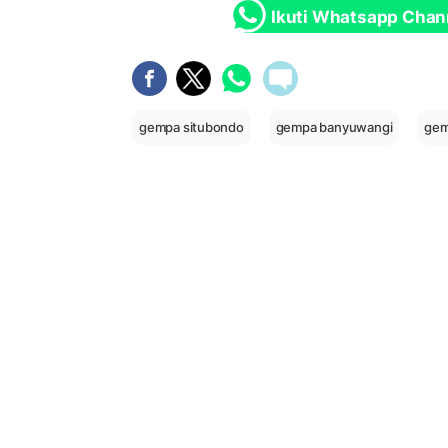
Ikuti Whatsapp Chan
gempa situbondo
gempa banyuwangi
gem