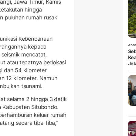
ngi, Jawa Timur, Kamis
ketakutan hingga
an puluhan rumah rusak
munikasi Kebencanaan
Ahad
erangannya kepada
Seb
 seismik mencatat,
Kea
ut atau tepatnya berlokasi
Jel
i dan 54 kilometer
n 12 kilometer. Namun
imbulkan tsunami.
t selama 2 hingga 3 detik
n Kabupaten Situbondo.
 berhamburan keluar rumah
ang secara tiba-tiba,"