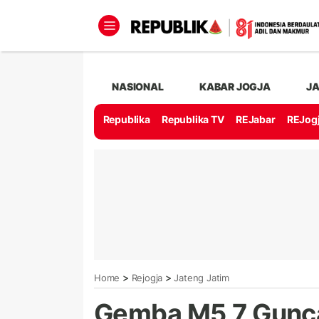
NASIONAL
KABAR JOGJA
J
Republika
Republika TV
REJabar
REJog
>
>
Home
Rejogja
Jateng Jatim
Gemba M5,7 Gunc