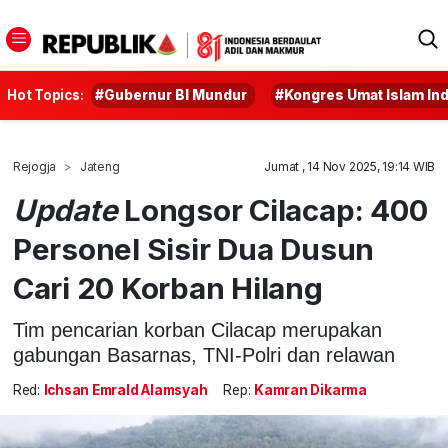
Hot Topics:
#Gubernur BI Mundur
#Kongres Umat Islam In
Rejogja
Jateng
Jumat , 14 Nov 2025, 19:14 WIB
Update
Longsor Cilacap: 400
Personel Sisir Dua Dusun
Cari 20 Korban Hilang
Tim pencarian korban Cilacap merupakan
gabungan Basarnas, TNI-Polri dan relawan
Red:
Ichsan Emrald Alamsyah
Rep:
Kamran Dikarma