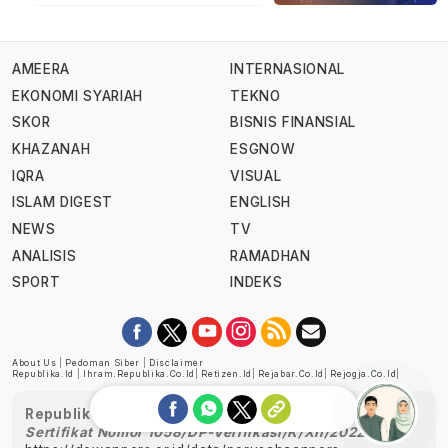
AMEERA
INTERNASIONAL
EKONOMI SYARIAH
TEKNO
SKOR
BISNIS FINANSIAL
KHAZANAH
ESGNOW
IQRA
VISUAL
ISLAM DIGEST
ENGLISH
NEWS
TV
ANALISIS
RAMADHAN
SPORT
INDEKS
About Us
|
Pedoman Siber
|
Disclaimer
Republika.id
|
Ihram.republika.co.id
|
Retizen.id
|
Rejabar.co.id
|
Rejogja.co.id
|
Republika telah diverifikasi oleh Dewan Pers
Sertifikat Nomor 1058/DP-Verifikasi/K/XII/2022