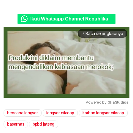
Ikuti Whatsapp Channel Republika
Baca selengkapnya
arrow_forward_ios
Powered by 
GliaStudios
bencana longsor
longsor cilacap
korban longsor cilacap
Mute
basarnas
bpbd jateng