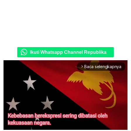
Ikuti Whatsapp Channel Republika
Baca selengkapnya
arrow_forward_ios