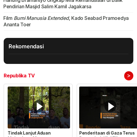
Hanung Bramantyo Ungkap Misi Kemanusiaan di Balik
Pendirian Masjid Salim Kamil Jagakarsa
Film
Bumi Manusia Extended
, Kado Seabad Pramoedya
Ananta Toer
Rekomendasi
>
Republika TV
Tindak Lanjut Aduan
Penderitaan di Gaza Terus