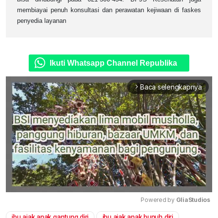
membiayai penuh konsultasi dan perawatan kejiwaan di faskes
penyedia layanan
Ikuti Whatsapp Channel Republika
Baca selengkapnya
arrow_forward_ios
Powered by 
GliaStudios
ibu ajak anak gantung diri
ibu ajak anak bunuh diri