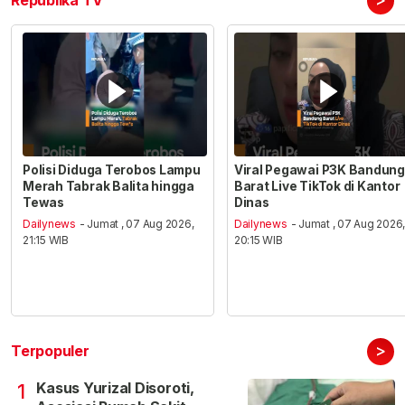
Republika TV
Polisi Diduga Terobos Lampu
Viral Pegawai P3K Bandung
Merah Tabrak Balita hingga
Barat Live TikTok di Kantor
Tewas
Dinas
Dailynews
- Jumat , 07 Aug 2026,
Dailynews
- Jumat , 07 Aug 2026
21:15 WIB
20:15 WIB
>
Terpopuler
Kasus Yurizal Disoroti,
1