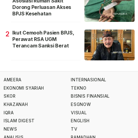
Asosiasi Rumah Sakit
Dorong Perluasan Akses
BPJS Kesehatan
Ikut Cemooh Pasien BPJS,
2
Perawat RSA UGM
Terancam Sanksi Berat
AMEERA
INTERNASIONAL
EKONOMI SYARIAH
TEKNO
SKOR
BISNIS FINANSIAL
KHAZANAH
ESGNOW
IQRA
VISUAL
ISLAM DIGEST
ENGLISH
NEWS
TV
ANALISIS
RAMADHAN