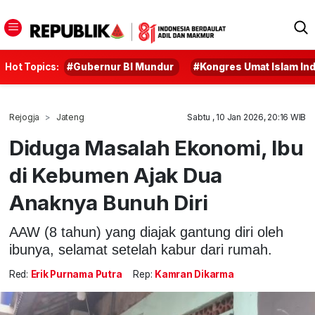
Hot Topics:
#Gubernur BI Mundur
#Kongres Umat Islam In
Rejogja
Jateng
Sabtu , 10 Jan 2026, 20:16 WIB
Diduga Masalah Ekonomi, Ibu
di Kebumen Ajak Dua
Anaknya Bunuh Diri
AAW (8 tahun) yang diajak gantung diri oleh
ibunya, selamat setelah kabur dari rumah.
Red:
Erik Purnama Putra
Rep:
Kamran Dikarma