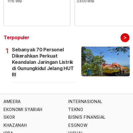
11:15 WIB
23:00 WIB
>
Terpopuler
Sebanyak 70 Personel
1
Dikerahkan Perkuat
Keandalan Jaringan Listrik
di Gunungkidul Jelang HUT
RI
AMEERA
INTERNASIONAL
EKONOMI SYARIAH
TEKNO
SKOR
BISNIS FINANSIAL
KHAZANAH
ESGNOW