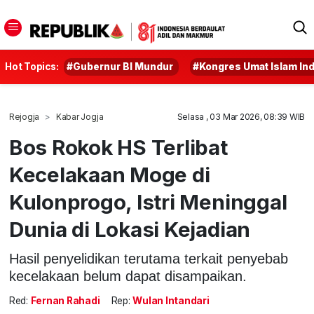
Hot Topics:
#Gubernur BI Mundur
#Kongres Umat Islam In
Rejogja
Kabar Jogja
Selasa , 03 Mar 2026, 08:39 WIB
Bos Rokok HS Terlibat
Kecelakaan Moge di
Kulonprogo, Istri Meninggal
Dunia di Lokasi Kejadian
Hasil penyelidikan terutama terkait penyebab
kecelakaan belum dapat disampaikan.
Red:
Fernan Rahadi
Rep:
Wulan Intandari