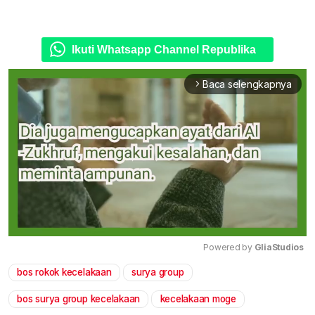
Ikuti Whatsapp Channel Republika
Baca selengkapnya
arrow_forward_ios
Powered by 
GliaStudios
bos rokok kecelakaan
surya group
Mute
bos surya group kecelakaan
kecelakaan moge