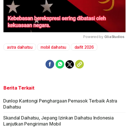
Powered by 
GliaStudios
astra daihatsu
mobil daihatsu
daifit 2026
Mute
Berita Terkait
Dunlop Kantongi Penghargaan Pemasok Terbaik Astra
Daihatsu
Skandal Daihatsu, Jepang Izinkan Daihatsu Indonesia
Lanjutkan Pengiriman Mobil