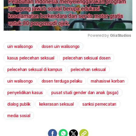
Powered by 
GliaStudios
uin walisongo
dosen uin walisongo
Mute
kasus pelecehan seksual
pelecehan seksual dosen
pelecehan seksual di kampus
pelecehan seksual
uin walisongo
dosen terduga pelaku
mahasiswi korban
penyelidikan kasus
pusat studi gender dan anak (psga)
dialog publik
kekerasan seksual
sanksi pemecatan
media sosial