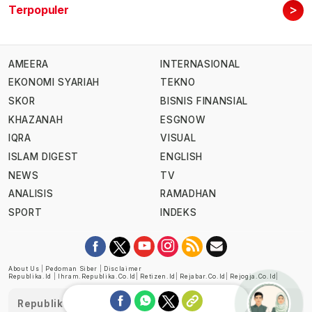
>
Terpopuler
AMEERA
INTERNASIONAL
EKONOMI SYARIAH
TEKNO
SKOR
BISNIS FINANSIAL
KHAZANAH
ESGNOW
IQRA
VISUAL
ISLAM DIGEST
ENGLISH
NEWS
TV
ANALISIS
RAMADHAN
SPORT
INDEKS
About Us
|
Pedoman Siber
|
Disclaimer
Republika.id
|
Ihram.republika.co.id
|
Retizen.id
|
Rejabar.co.id
|
Rejogja.co.id
|
Republika telah diverifikasi oleh Dewan Pers