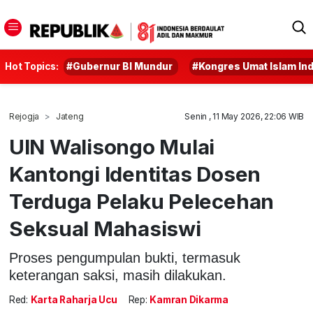
Hot Topics:
#Gubernur BI Mundur
#Kongres Umat Islam In
Rejogja
Jateng
Senin , 11 May 2026, 22:06 WIB
UIN Walisongo Mulai
Kantongi Identitas Dosen
Terduga Pelaku Pelecehan
Seksual Mahasiswi
Proses pengumpulan bukti, termasuk
keterangan saksi, masih dilakukan.
Red:
Karta Raharja Ucu
Rep:
Kamran Dikarma