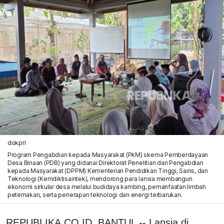
dokpri
Program Pengabdian kepada Masyarakat (PkM) skema Pemberdayaan
Desa Binaan (PDB) yang didanai Direktorat Penelitian dan Pengabdian
kepada Masyarakat (DPPM) Kementerian Pendidikan Tinggi, Sains, dan
Teknologi (Kemdiktisaintek), mendorong para lansia membangun
ekonomi sirkular desa melalui budidaya kambing, pemanfaatan limbah
peternakan, serta penerapan teknologi dan energi terbarukan.
REPUBLIKA.CO.ID, BANTUL -- Lansia di