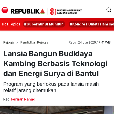
Hot Topics:
#Gubernur BI Mundur
#Kongres Umat Islam In
Rejogja
Pendidikan Rejogja
Rabu , 24 Jun 2026, 17:41 WIB
Lansia Bangun Budidaya
Kambing Berbasis Teknologi
dan Energi Surya di Bantul
Program yang berfokus pada lansia masih
relatif jarang ditemukan.
Red:
Fernan Rahadi