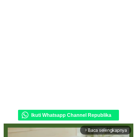
Ikuti Whatsapp Channel Republika
Baca selengkapnya
arrow_forward_ios