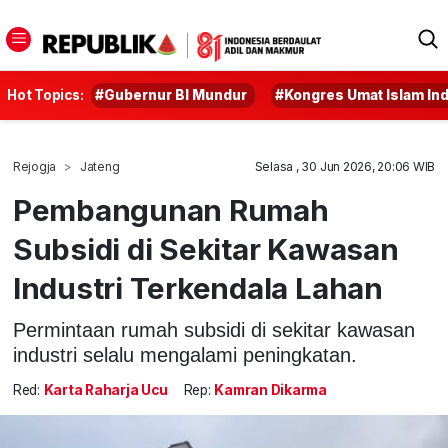
Hot Topics:
#Gubernur BI Mundur
#Kongres Umat Islam In
Rejogja
Jateng
Selasa , 30 Jun 2026, 20:06 WIB
Pembangunan Rumah
Subsidi di Sekitar Kawasan
Industri Terkendala Lahan
Permintaan rumah subsidi di sekitar kawasan
industri selalu mengalami peningkatan.
Red:
Karta Raharja Ucu
Rep:
Kamran Dikarma