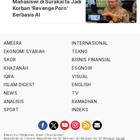
Mahasiswi di Surakarta Jadi
Korban ‘Revenge Porn’
Berbasis AI
AMEERA
INTERNASIONAL
EKONOMI SYARIAH
TEKNO
SKOR
BISNIS FINANSIAL
KHAZANAH
ESGNOW
IQRA
VISUAL
ISLAM DIGEST
ENGLISH
NEWS
TV
ANALISIS
RAMADHAN
SPORT
INDEKS
About Us
|
Pedoman Siber
|
Disclaimer
Republika.id
|
Ihram.republika.co.id
|
Retizen.id
|
Rejabar.co.id
|
Rejogja.co.id
|