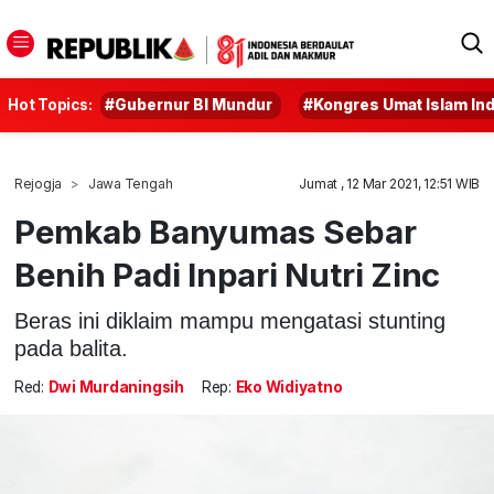
Hot Topics:
#Gubernur BI Mundur
#Kongres Umat Islam In
Rejogja
Jawa Tengah
Jumat , 12 Mar 2021, 12:51 WIB
Pemkab Banyumas Sebar
Benih Padi Inpari Nutri Zinc
Beras ini diklaim mampu mengatasi stunting
pada balita.
Red:
Dwi Murdaningsih
Rep:
Eko Widiyatno