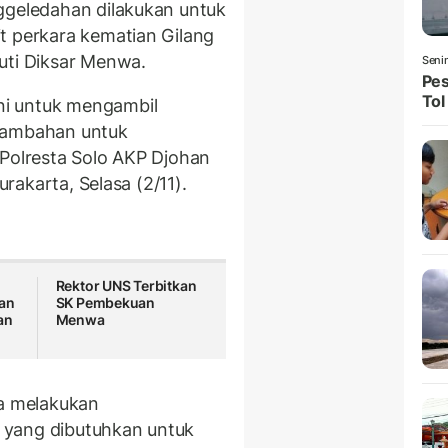
ggeledahan dilakukan untuk
t perkara kematian Gilang
uti Diksar Menwa.
Seni
Pes
Tol
ini untuk mengambil
 tambahan untuk
 Polresta Solo AKP Djohan
urakarta, Selasa (2/11).
Rektor UNS Terbitkan
gan
SK Pembekuan
an
Menwa
ta melakukan
 yang dibutuhkan untuk