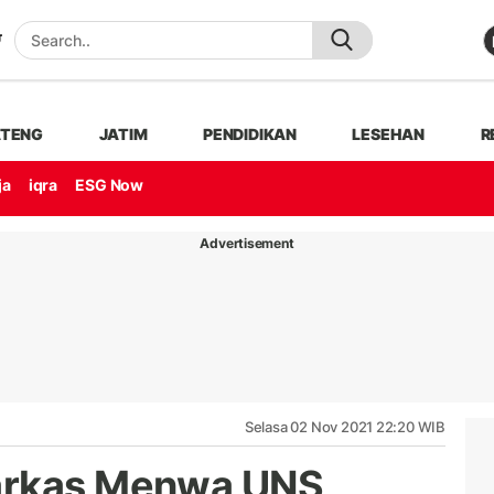
ATENG
JATIM
PENDIDIKAN
LESEHAN
R
ja
iqra
ESG Now
Advertisement
Selasa 02 Nov 2021 22:20 WIB
arkas Menwa UNS