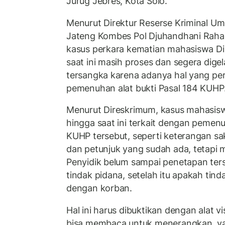
Jurug Jebres, Kota Solo.
Menurut Direktur Reserse Kriminal U
Jateng Kombes Pol Djuhandhani Rahard
kasus perkara kematian mahasiswa D
saat ini masih proses dan segera dige
tersangka karena adanya hal yang per
pemenuhan alat bukti Pasal 184 KUHP
Menurut Direskrimum, kasus mahasi
hingga saat ini terkait dengan pemenu
KUHP tersebut, seperti keterangan saks
dan petunjuk yang sudah ada, tetapi 
Penyidik belum sampai penetapan ters
tindak pidana, setelah itu apakah tin
dengan korban.
Hal ini harus dibuktikan dengan alat 
bisa membaca untuk menerangkan, yakn