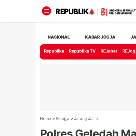
NASIONAL
KABAR JOGJA
J
Republika
Republika TV
REJabar
REJog
>
>
Home
Rejogja
Jateng Jatim
Polres Geledah M