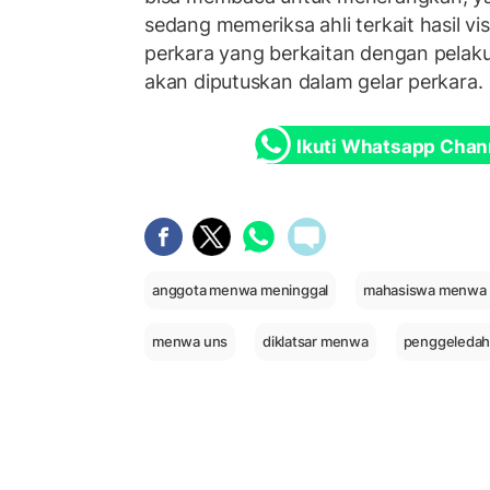
sedang memeriksa ahli terkait hasil vis
perkara yang berkaitan dengan pelaku,
akan diputuskan dalam gelar perkara.
Ikuti Whatsapp Chan
anggota menwa meninggal
mahasiswa menwa 
menwa uns
diklatsar menwa
penggeledah