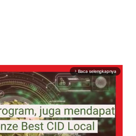
Baca selengkapnya
arrow_forward_ios