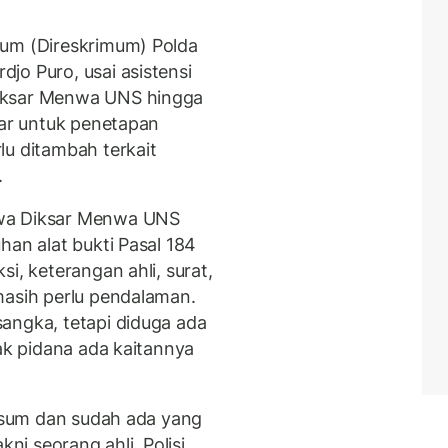
mum (Direskrimum) Polda
jo Puro, usai asistensi
iksar Menwa UNS hingga
lar untuk penetapan
lu ditambah terkait
.
swa Diksar Menwa UNS
han alat bukti Pasal 184
i, keterangan ahli, surat,
masih perlu pendalaman.
angka, tetapi diduga ada
dak pidana ada kaitannya
visum dan sudah ada yang
i seorang ahli. Polisi