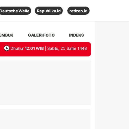
Deutsche Welle
Republika.id
retizen.id
EMBUK
GALERI FOTO
INDEKS
Dhuhur
12:01 WIB
| Sabtu, 25 Safar 1448