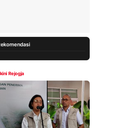
Rekomendasi
kini Rejogja