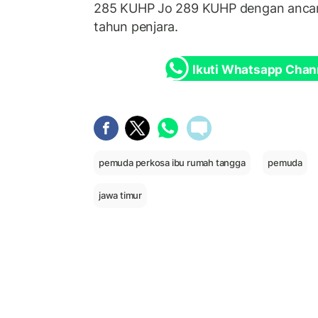
285 KUHP Jo 289 KUHP dengan anca
tahun penjara.
Ikuti Whatsapp Chan
pemuda perkosa ibu rumah tangga
pemuda
jawa timur