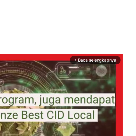
Baca selengkapnya
arrow_forward_ios