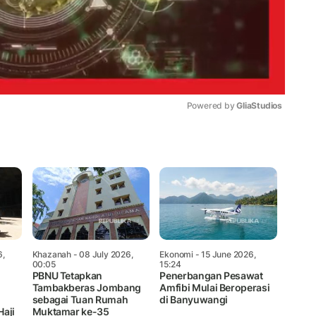
Powered by 
GliaStudios
Mute
6,
Khazanah
- 08 July 2026,
Ekonomi
- 15 June 2026,
00:05
15:24
PBNU Tetapkan
Penerbangan Pesawat
Tambakberas Jombang
Amfibi Mulai Beroperasi
sebagai Tuan Rumah
di Banyuwangi
Haji
Muktamar ke-35