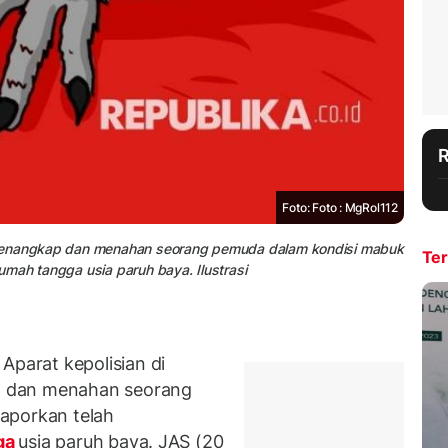
Foto: Foto : MgRol112
 menangkap dan menahan seorang pemuda dalam kondisi mabuk
Ter
mah tangga usia paruh baya. Ilustrasi
arat kepolisian di
p dan menahan seorang
laporkan telah
ga
usia paruh baya. JAS (20