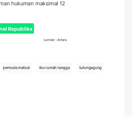
man hukuman maksimal 12
nel Republika
sumber : Antara
pemuda mabuk
ibu rumah tangga
tulungagung