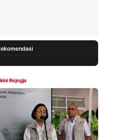
Rekomendasi
kini Rejogja