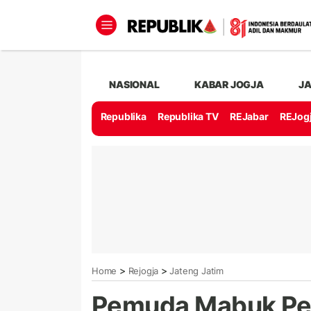
NASIONAL
KABAR JOGJA
J
Republika
Republika TV
REJabar
REJog
>
>
Home
Rejogja
Jateng Jatim
Pemuda Mabuk Pe