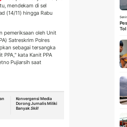
itu, mendekam di sel
ad (14/11) hingga Rabu
Seni
Pes
Tol
n pemeriksaan oleh Unit
A) Satreskrim Polres
apkan sebagai tersangka
t PPA," kata Kanit PPA
tno Pujiarsih saat
kan
Konvergensi Media
Dorong Jurnalis Miliki
Banyak
Skill