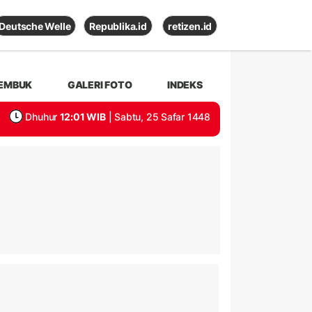
Deutsche Welle
Republika.id
retizen.id
EMBUK
GALERI FOTO
INDEKS
Dhuhur
12:01 WIB
| Sabtu, 25 Safar 1448