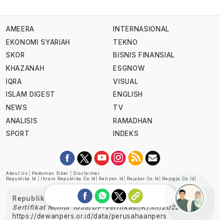
AMEERA
INTERNASIONAL
EKONOMI SYARIAH
TEKNO
SKOR
BISNIS FINANSIAL
KHAZANAH
ESGNOW
IQRA
VISUAL
ISLAM DIGEST
ENGLISH
NEWS
TV
ANALISIS
RAMADHAN
SPORT
INDEKS
About Us
|
Pedoman Siber
|
Disclaimer
Republika.id
|
Ihram.republika.co.id
|
Retizen.id
|
Rejabar.co.id
|
Rejogja.co.id
|
Republika telah diverifikasi oleh Dewan Pers
Sertifikat Nomor 1058/DP-Verifikasi/K/XII/2022
https://dewanpers.or.id/data/perusahaanpers
Ask me!