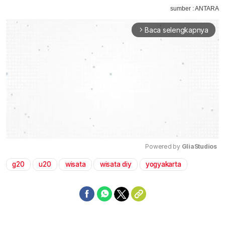
sumber : ANTARA
Baca selengkapnya
arrow_forward_ios
Powered by 
GliaStudios
g20
u20
wisata
wisata diy
yogyakarta
Mute