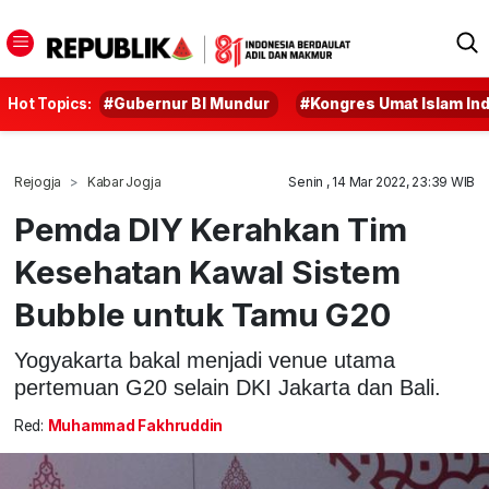
Hot Topics:
#Gubernur BI Mundur
#Kongres Umat Islam In
Rejogja
Kabar Jogja
Senin , 14 Mar 2022, 23:39 WIB
Pemda DIY Kerahkan Tim
Kesehatan Kawal Sistem
Bubble untuk Tamu G20
Yogyakarta bakal menjadi venue utama
pertemuan G20 selain DKI Jakarta dan Bali.
Red:
Muhammad Fakhruddin