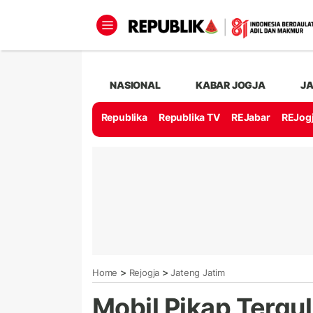
NASIONAL
KABAR JOGJA
J
Republika
Republika TV
REJabar
REJog
>
>
Home
Rejogja
Jateng Jatim
Mobil Pikap Tergul