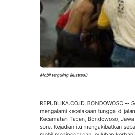
Mobil terguling (ilustrasi)
REPUBLIKA.CO.ID, BONDOWOSO -- Se
mengalami kecelakaan tunggal di jala
Kecamatan Tapen, Bondowoso, Jawa T
sore. Kejadian itu mengakibatkan se
mobil meninggal dan puluhan korban 