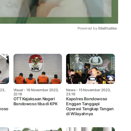
Powered by 
GliaStudios
Mute
23,
Visual
- 16 November 2023,
News
- 15 November 2023,
22:18
23:16
OTT Kejaksaan Negeri
Kapolres Bondowoso
Bondowoso tiba di KPK
Enggan Tanggapi
woso
Operasi Tangkap Tangan
di Wilayahnya