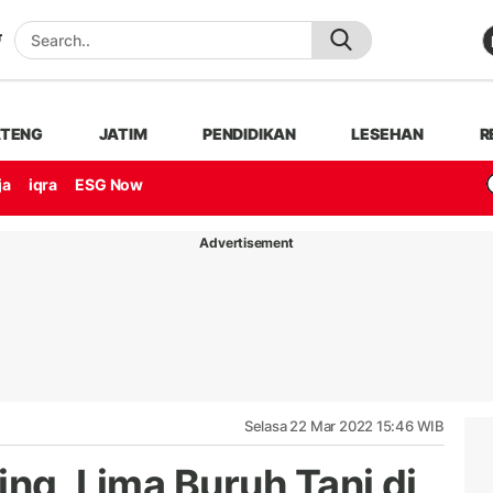
ATENG
JATIM
PENDIDIKAN
LESEHAN
R
ja
iqra
ESG Now
Advertisement
Selasa 22 Mar 2022 15:46 WIB
ing, Lima Buruh Tani di