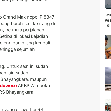
Seni
ap Grand Max nopol P 8347
Pes
ng buruh tani kentang di
Tol
n, bermula perjalanan
tiba di lokasi kejadian
oleng dan hilang kendali
sehingga sejumlah
ng. Untuk saat ini sudah
ban lain sudah
S Bhayangkara, maupun
dowoso
AKBP Wimboko
 RS Bhayangkara
n yang dirawat di RS