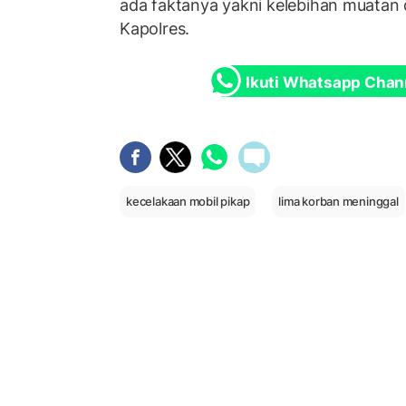
ada faktanya yakni kelebihan muatan d
Kapolres.
Ikuti Whatsapp Chan
kecelakaan mobil pikap
lima korban meninggal