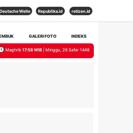
Deutsche Welle
Republika.id
retizen.id
EMBUK
GALERI FOTO
INDEKS
Maghrib
17:58 WIB
| Minggu, 26 Safar 1448