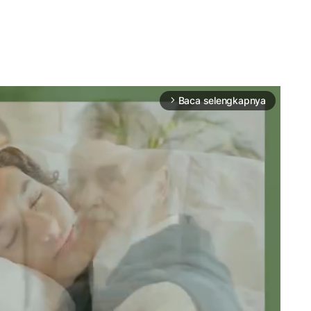
Baca selengkapnya
arrow_forward_ios