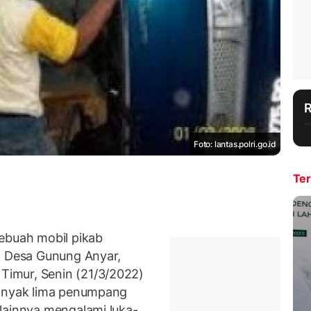
Foto: lantas.polri.go.id
Ter
buah mobil pikab
n Desa Gunung Anyar,
imur, Senin (21/3/2022)
banyak lima penumpang
lainnya mengalami luka-