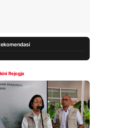
Rekomendasi
kini Rejogja