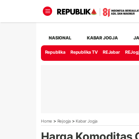
NASIONAL
KABAR JOGJA
J
Republika
Republika TV
REJabar
REJog
>
>
Home
Rejogja
Kabar Jogja
Harga Komoditas C