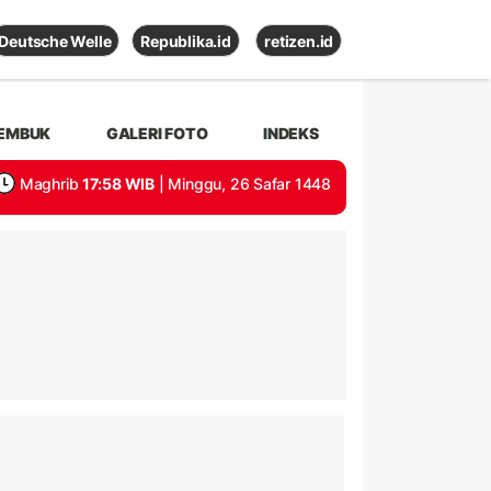
Deutsche Welle
Republika.id
retizen.id
EMBUK
GALERI FOTO
INDEKS
Maghrib
17:58 WIB
| Minggu, 26 Safar 1448