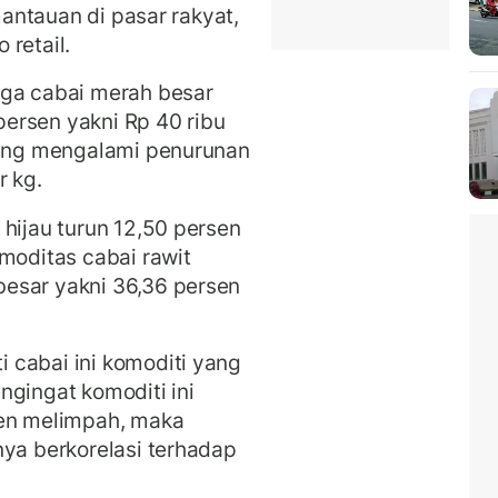
emantauan di pasar rakyat,
o retail.
rga cabai merah besar
ersen yakni Rp 40 ribu
iting mengalami penurunan
r kg.
hijau turun 12,50 persen
omoditas cabai rawit
esar yakni 36,36 persen
 cabai ini komoditi yang
ngingat komoditi ini
nen melimpah, maka
nya berkorelasi terhadap