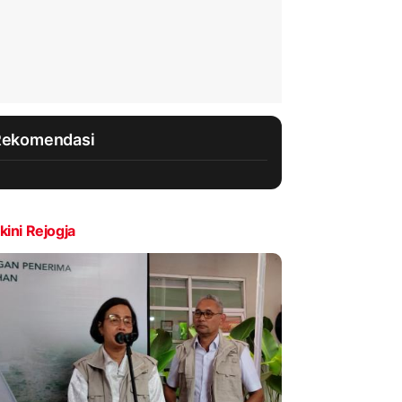
Rekomendasi
kini Rejogja