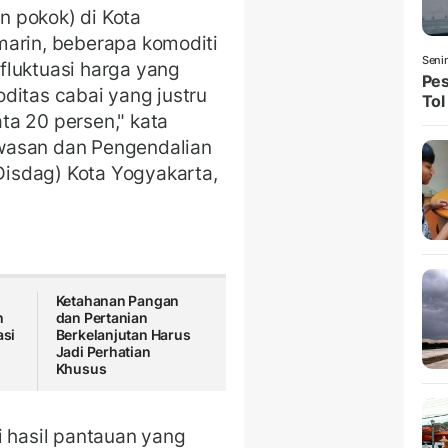
 pokok) di Kota
marin, beberapa komoditi
Seni
fluktuasi harga yang
Pes
ditas cabai yang justru
Tol
ta 20 persen," kata
wasan dan Pengendalian
isdag) Kota Yogyakarta,
Ketahanan Pangan
h
dan Pertanian
asi
Berkelanjutan Harus
Jadi Perhatian
Khusus
i hasil pantauan yang