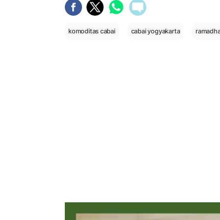
komoditas cabai
cabai yogyakarta
ramadh