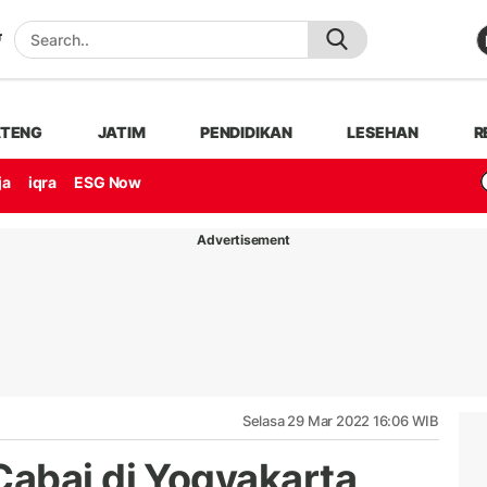
ATENG
JATIM
PENDIDIKAN
LESEHAN
R
ja
iqra
ESG Now
Advertisement
Selasa 29 Mar 2022 16:06 WIB
abai di Yogyakarta