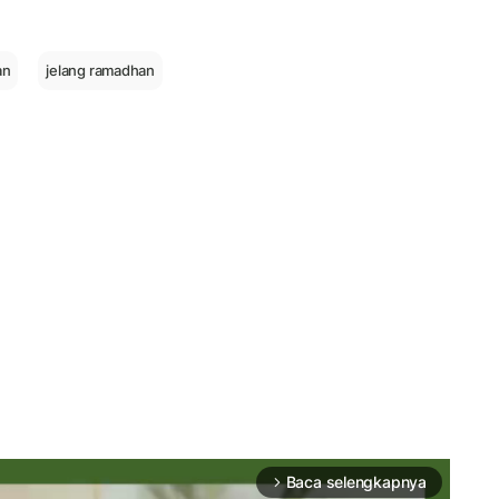
an
jelang ramadhan
Baca selengkapnya
arrow_forward_ios