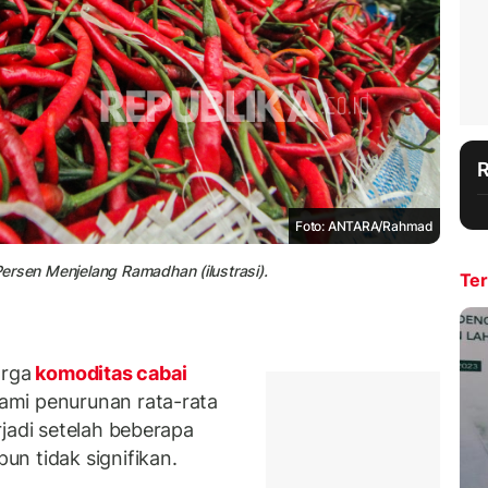
Foto: ANTARA/Rahmad
ersen Menjelang Ramadhan (ilustrasi).
Ter
rga
komoditas cabai
ami penurunan rata-rata
jadi setelah beberapa
un tidak signifikan.