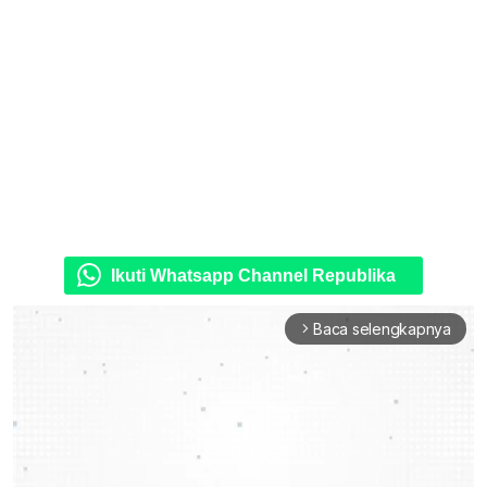
Ikuti Whatsapp Channel Republika
Baca selengkapnya
arrow_forward_ios