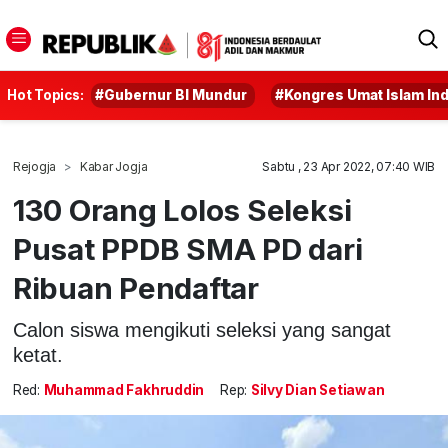
Hot Topics:
#Gubernur BI Mundur
#Kongres Umat Islam In
Rejogja
Kabar Jogja
Sabtu , 23 Apr 2022, 07:40 WIB
130 Orang Lolos Seleksi
Pusat PPDB SMA PD dari
Ribuan Pendaftar
Calon siswa mengikuti seleksi yang sangat
ketat.
Red:
Muhammad Fakhruddin
Rep:
Silvy Dian Setiawan