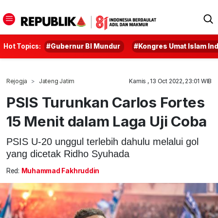
Hot Topics:
#Gubernur BI Mundur
#Kongres Umat Islam In
Rejogja
Jateng Jatim
Kamis , 13 Oct 2022, 23:01 WIB
PSIS Turunkan Carlos Fortes
15 Menit dalam Laga Uji Coba
PSIS U-20 unggul terlebih dahulu melalui gol
yang dicetak Ridho Syuhada
Red:
Muhammad Fakhruddin