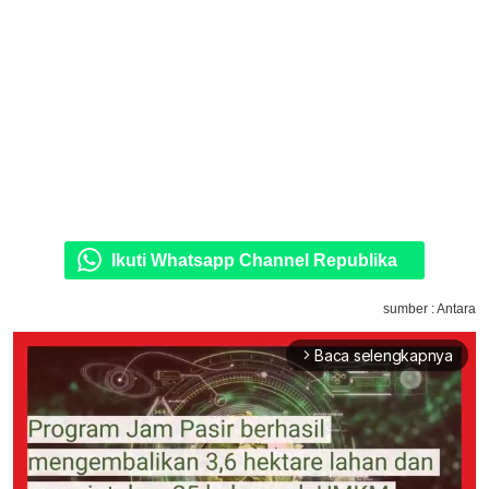
Ikuti Whatsapp Channel Republika
sumber : Antara
Baca selengkapnya
arrow_forward_ios