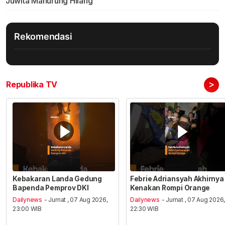
Juwita Manurung Hilang
Rekomendasi
>
Republika TV
Kebakaran Landa Gedung
Febrie Adriansyah Akhirnya
Bapenda Pemprov DKI
Kenakan Rompi Orange
Dailynews
- Jumat , 07 Aug 2026,
Dailynews
- Jumat , 07 Aug 2026
23:00 WIB
22:30 WIB