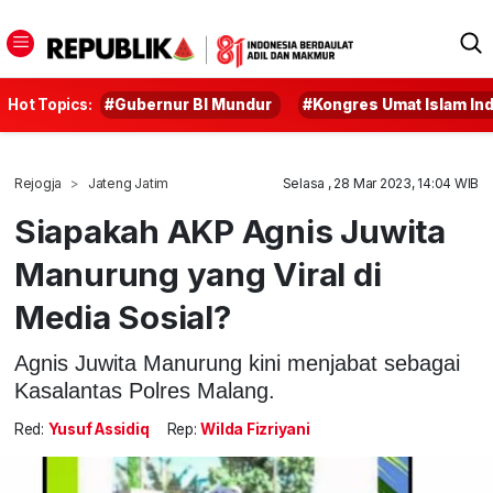
Hot Topics:
#Gubernur BI Mundur
#Kongres Umat Islam In
Rejogja
Jateng Jatim
Selasa , 28 Mar 2023, 14:04 WIB
Siapakah AKP Agnis Juwita
Manurung yang Viral di
Media Sosial?
Agnis Juwita Manurung kini menjabat sebagai
Kasalantas Polres Malang.
Red:
Yusuf Assidiq
Rep:
Wilda Fizriyani