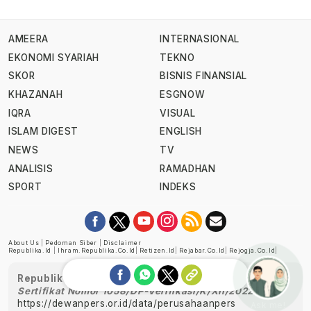
AMEERA
INTERNASIONAL
EKONOMI SYARIAH
TEKNO
SKOR
BISNIS FINANSIAL
KHAZANAH
ESGNOW
IQRA
VISUAL
ISLAM DIGEST
ENGLISH
NEWS
TV
ANALISIS
RAMADHAN
SPORT
INDEKS
About Us
|
Pedoman Siber
|
Disclaimer
Republika.id
|
Ihram.republika.co.id
|
Retizen.id
|
Rejabar.co.id
|
Rejogja.co.id
|
Republika telah diverifikasi oleh Dewan Pers
Sertifikat Nomor 1058/DP-Verifikasi/K/XII/2022
https://dewanpers.or.id/data/perusahaanpers
Ask me!