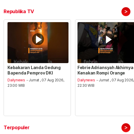
>
Republika TV
Kebakaran Landa Gedung
Febrie Adriansyah Akhirnya
Bapenda Pemprov DKI
Kenakan Rompi Orange
Dailynews
- Jumat , 07 Aug 2026,
Dailynews
- Jumat , 07 Aug 2026
23:00 WIB
22:30 WIB
>
Terpopuler