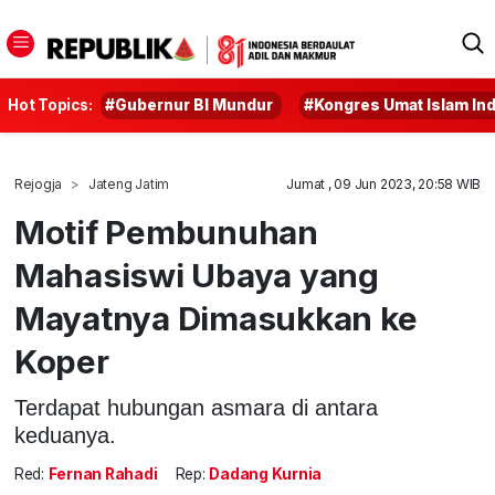
Hot Topics:
#Gubernur BI Mundur
#Kongres Umat Islam In
Rejogja
Jateng Jatim
Jumat , 09 Jun 2023, 20:58 WIB
Motif Pembunuhan
Mahasiswi Ubaya yang
Mayatnya Dimasukkan ke
Koper
Terdapat hubungan asmara di antara
keduanya.
Red:
Fernan Rahadi
Rep:
Dadang Kurnia