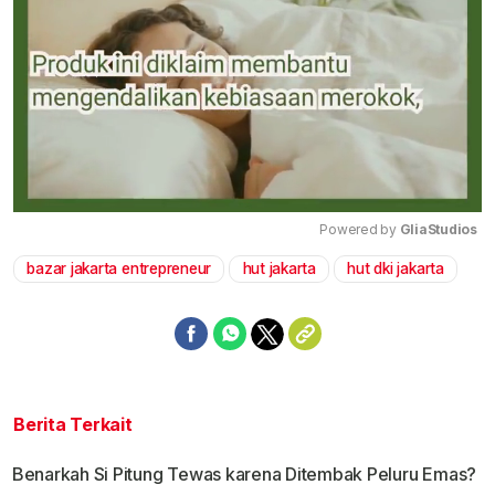
Powered by 
GliaStudios
bazar jakarta entrepreneur
hut jakarta
hut dki jakarta
Mute
Berita Terkait
Benarkah Si Pitung Tewas karena Ditembak Peluru Emas?