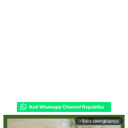
Ikuti Whatsapp Channel Republika
Baca selengkapnya
arrow_forward_ios