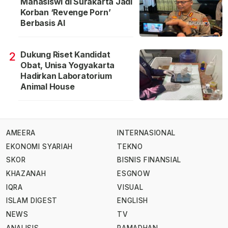
Mahasiswi di Surakarta Jadi
Korban ‘Revenge Porn’
Berbasis AI
Dukung Riset Kandidat
2
Obat, Unisa Yogyakarta
Hadirkan Laboratorium
Animal House
AMEERA
INTERNASIONAL
EKONOMI SYARIAH
TEKNO
SKOR
BISNIS FINANSIAL
KHAZANAH
ESGNOW
IQRA
VISUAL
ISLAM DIGEST
ENGLISH
NEWS
TV
ANALISIS
RAMADHAN