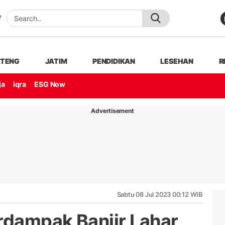
ATENG
JATIM
PENDIDIKAN
LESEHAN
R
ja
iqra
ESG Now
Advertisement
Sabtu 08 Jul 2023 00:12 WIB
rdampak Banjir Lahar