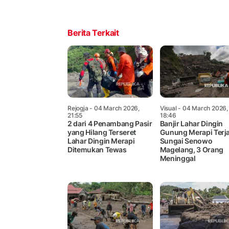
Berita Terkait
Rejogja
- 04 March 2026,
Visual
- 04 March 2026,
21:55
18:46
2 dari 4 Penambang Pasir
Banjir Lahar Dingin
yang Hilang Terseret
Gunung Merapi Terj
Lahar Dingin Merapi
Sungai Senowo
Ditemukan Tewas
Magelang, 3 Orang
Meninggal