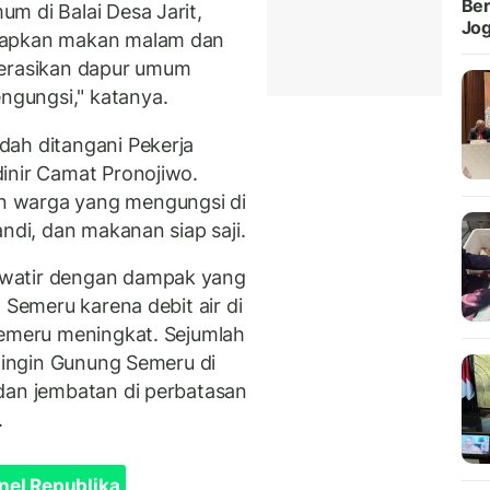
Ber
m di Balai Desa Jarit,
Jog
siapkan makan malam dan
perasikan dapur umum
gungsi," katanya.
dah ditangani Pekerja
inir Camat Pronojiwo.
n warga yang mengungsi di
ndi, dan makanan siap saji.
awatir dengan dampak yang
 Semeru karena debit air di
Semeru meningkat. Sejumlah
 dingin Gunung Semeru di
dan jembatan di perbatasan
.
nel Republika