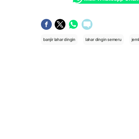
banjir lahar dingin
lahar dingin semeru
jem