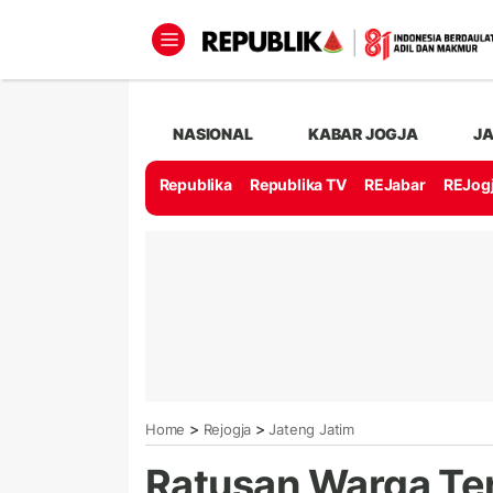
NASIONAL
KABAR JOGJA
J
Republika
Republika TV
REJabar
REJog
>
>
Home
Rejogja
Jateng Jatim
Ratusan Warga Te