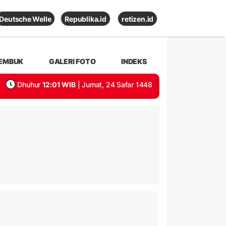
Deutsche Welle
Republika.id
retizen.id
EMBUK
GALERI FOTO
INDEKS
Dhuhur
12:01 WIB
| Jumat, 24 Safar 1448