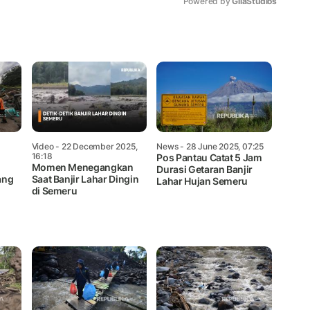
Powered by 
GliaStudios
Mute
Video
- 22 December 2025,
News
- 28 June 2025, 07:25
16:18
Pos Pantau Catat 5 Jam
Momen Menegangkan
Durasi Getaran Banjir
ang
Saat Banjir Lahar Dingin
Lahar Hujan Semeru
di Semeru