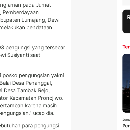
yang aman pada Jumat
al, Pemberdayaan
abupaten Lumajang, Dewi
s melakukan pendataan
Ter
93 pengungsi yang tersebar
ewi Susiyanti saat
ai posko pengungsian yakni
 Balai Desa Penanggal,
ai Desa Tambak Rejo,
ntor Kecamatan Pronojiwo.
bertambah karena masih
engungsian," ucap dia.
Juma
ebutuhan para pengungsi
Per