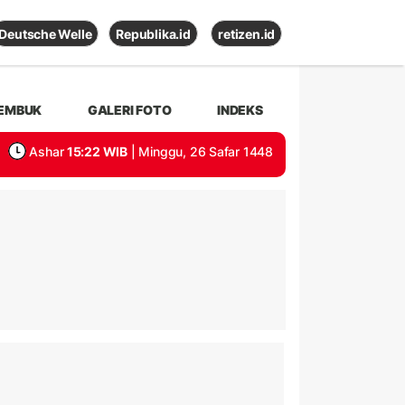
Deutsche Welle
Republika.id
retizen.id
EMBUK
GALERI FOTO
INDEKS
Ashar
15:22 WIB
| Minggu, 26 Safar 1448