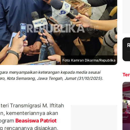
Foto: Kamran Dikarma/Republika
anagara menyampaikan keterangan kepada media seusai
Ter
oro, Kota Semarang, Jawa Tengah, Jumat (31/10/2025).
i Transmigrasi M. Iftitah
n, kementeriannya akan
rogram
Beasiswa Patriot
ng rencananya disiapkan,