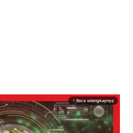
Baca selengkapnya
arrow_forward_ios