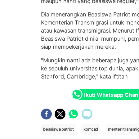
maupun nanti yang beasiswa reguler," 
Dia menerangkan Beasiswa Patriot men
Kementerian Transmigrasi untuk mene
atau kawasan transmigrasi. Menurut Ift
Beasiswa Patriot dinilai mumpuni, p
siap mempekerjakan mereka.
"Mungkin nanti ada beberapa juga ya
ke sepuluh universitas top dunia, apak
Stanford, Cambridge," kata Iftitah
Ikuti Whatsapp Chan
beasiswa patriot
komcad
menteri transmig