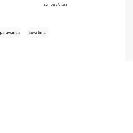
sumber : Antara
r parawansa
jawa timur