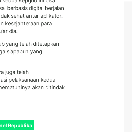
 kedua Kepgub ini bisa
 berbasis digital berjalan
dak sehat antar aplikator.
kan kesejahteraan para
ar dia.
b yang telah ditetapkan
gga siapapun yang
a juga telah
asi pelaksanaan kedua
 mematuhinya akan ditindak
nel Republika