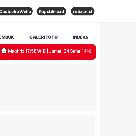
Deutsche Welle
Republika.id
retizen.id
EMBUK
GALERI FOTO
INDEKS
Maghrib
17:58 WIB
| Jumat, 24 Safar 1448