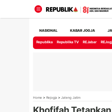
NASIONAL
KABAR JOGJA
J
Republika
Republika TV
REJabar
REJog
>
>
Home
Rejogja
Jateng Jatim
Khofifah Tetapkan 