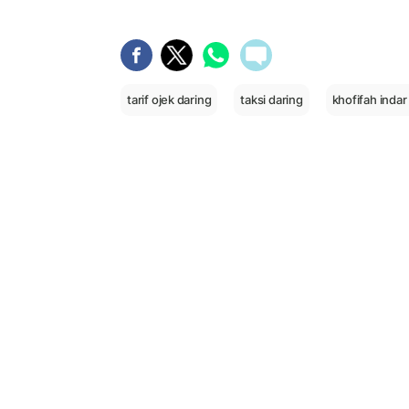
tarif ojek daring
taksi daring
khofifah inda