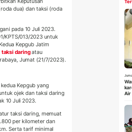
rbitkan Keputusan
Ter
(roda dua) dan taksi (roda
ani pada 10 Juli 2023.
91/KPTS/013/2023 untuk
 Kedua Kepgub Jatim
k
taksi daring
atau
rabaya, Jumat (21/7/2023).
Juma
War
 kedua Kepgub yang
kar
ntuk ojek dan taksi daring
Air
k 10 Juli 2023.
tur taksi daring, memuat
.800 per kilometer dan
km. Serta tarif minimal