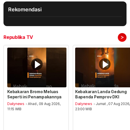
Rekomendasi
>
Republika TV
Kebakaran Bromo Meluas
Kebakaran Landa Gedung
Seperti ini Penampakannya
Bapenda Pemprov DKI
Dailynews
- Ahad , 09 Aug 2026,
Dailynews
- Jumat , 07 Aug 2026
11:15 WIB
23:00 WIB