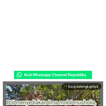
Ikuti Whatsapp Channel Republika
Baca selengkapnya
arrow_forward_ios