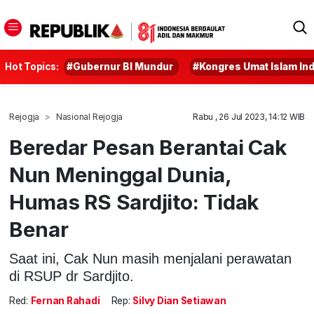
Hot Topics:
#Gubernur BI Mundur
#Kongres Umat Islam In
Rejogja
Nasional Rejogja
Rabu , 26 Jul 2023, 14:12 WIB
Beredar Pesan Berantai Cak
Nun Meninggal Dunia,
Humas RS Sardjito: Tidak
Benar
Saat ini, Cak Nun masih menjalani perawatan
di RSUP dr Sardjito.
Red:
Fernan Rahadi
Rep:
Silvy Dian Setiawan