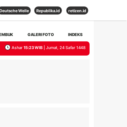
Deutsche Welle
Republika.id
retizen.id
EMBUK
GALERI FOTO
INDEKS
Ashar
15:23 WIB
| Jumat, 24 Safar 1448