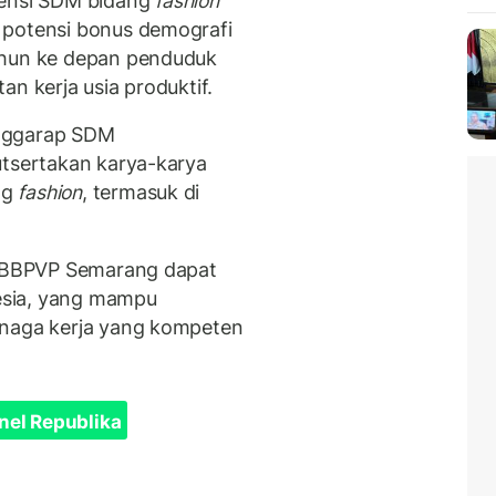
ensi SDM bidang
fashion
 potensi bonus demografi
ahun ke depan penduduk
an kerja usia produktif.
enggarap SDM
utsertakan karya-karya
ng
fashion
, termasuk di
ni BBPVP Semarang dapat
esia, yang mampu
enaga kerja yang kompeten
nel Republika