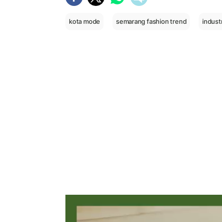
kota mode
semarang fashion trend
indust