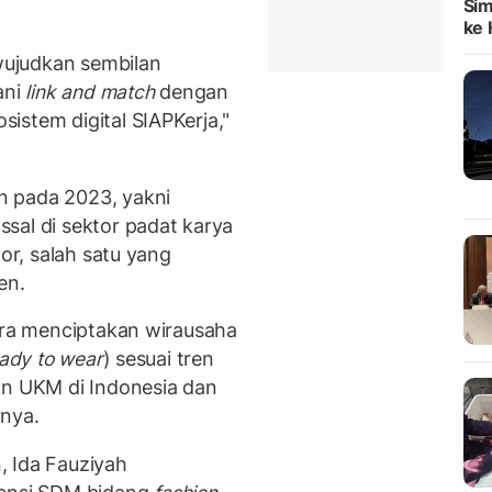
Sim
ke H
ujudkan sembilan
ni
link and match
dengan
istem digital SIAPKerja,"
n pada 2023, yakni
sal di sektor padat karya
por, salah satu yang
en.
cara menciptakan wirausaha
ady to wear
) sesuai tren
an UKM di Indonesia dan
rnya.
, Ida Fauziyah