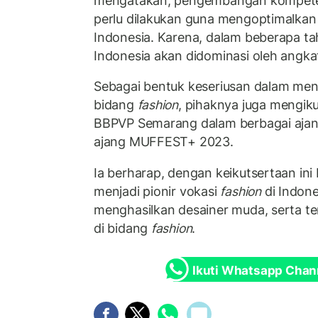
mengatakan, pengembangan kompet
perlu dilakukan guna mengoptimalkan
Indonesia. Karena, dalam beberapa t
Indonesia akan didominasi oleh angkat
Sebagai bentuk keseriusan dalam m
bidang
fashion
, pihaknya juga mengik
BBPVP Semarang dalam berbagai aja
ajang MUFFEST+ 2023.
Ia berharap, dengan keikutsertaan i
menjadi pionir vokasi
fashion
di Indon
menghasilkan desainer muda, serta t
di bidang
fashion
.
Ikuti Whatsapp Chan