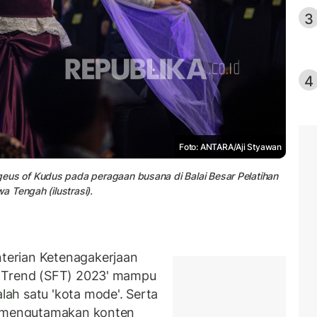
3
4
Foto: ANTARA/Aji Styawan
s of Kudus pada peragaan busana di Balai Besar Pelatihan
 Tengah (ilustrasi).
erian Ketenagakerjaan
n Trend (SFT) 2023' mampu
ah satu 'kota mode'. Serta
ng mengutamakan konten