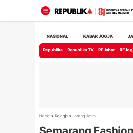
NASIONAL
KABAR JOGJA
J
Republika
Republika TV
REJabar
REJog
>
>
Home
Rejogja
Jateng Jatim
Semarang Fashion