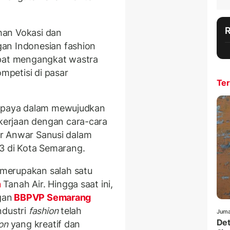
ihan Vokasi dan
an Indonesian fashion
apat mengangkat wastra
petisi di pasar
Ter
 upaya dalam mewujudkan
erjaan dengan cara-cara
ker Anwar Sanusi dalam
 di Kota Semarang.
merupakan salah satu
n
Tanah Air. Hingga saat ini,
gan
BBPVP Semarang
ndustri
fashion
telah
Juma
Det
on
yang kreatif dan