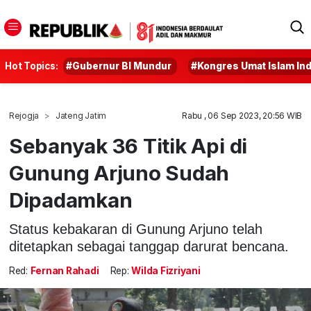
Hot Topics:
#Gubernur BI Mundur
#Kongres Umat Islam In
Rejogja
Jateng Jatim
Rabu , 06 Sep 2023, 20:56 WIB
Sebanyak 36 Titik Api di
Gunung Arjuno Sudah
Dipadamkan
Status kebakaran di Gunung Arjuno telah
ditetapkan sebagai tanggap darurat bencana.
Red:
Fernan Rahadi
Rep:
Wilda Fizriyani