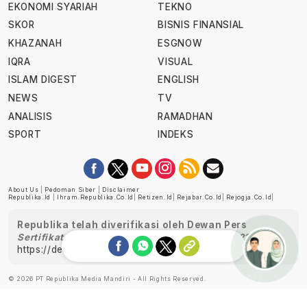
EKONOMI SYARIAH
TEKNO
SKOR
BISNIS FINANSIAL
KHAZANAH
ESGNOW
IQRA
VISUAL
ISLAM DIGEST
ENGLISH
NEWS
TV
ANALISIS
RAMADHAN
SPORT
INDEKS
About Us
|
Pedoman Siber
|
Disclaimer
Republika.id
|
Ihram.republika.co.id
|
Retizen.id
|
Rejabar.co.id
|
Rejogja.co.id
|
Republika telah diverifikasi oleh Dewan Pers
Sertifikat Nomor 1058/DP-Verifikasi/K/XII/2022
https://dewanpers.or.id/data/perusahaanpers
Ask me!
© 2026 PT Republika Media Mandiri - All Rights Reserved.