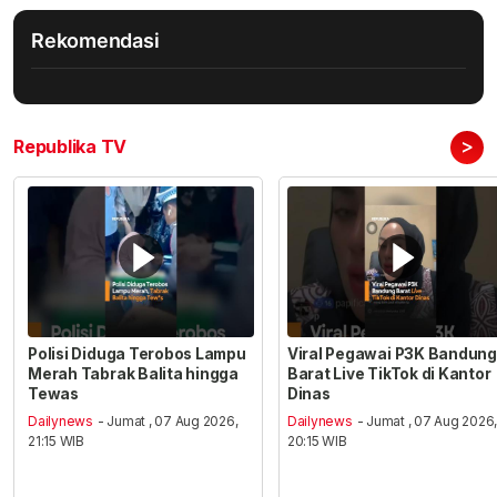
Rekomendasi
>
Republika TV
Polisi Diduga Terobos Lampu
Viral Pegawai P3K Bandung
Merah Tabrak Balita hingga
Barat Live TikTok di Kantor
Tewas
Dinas
Dailynews
- Jumat , 07 Aug 2026,
Dailynews
- Jumat , 07 Aug 2026
21:15 WIB
20:15 WIB