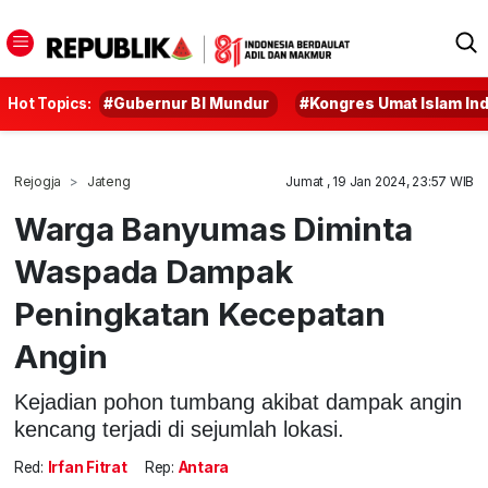
Hot Topics:
#Gubernur BI Mundur
#Kongres Umat Islam In
Rejogja
Jateng
Jumat , 19 Jan 2024, 23:57 WIB
Warga Banyumas Diminta
Waspada Dampak
Peningkatan Kecepatan
Angin
Kejadian pohon tumbang akibat dampak angin
kencang terjadi di sejumlah lokasi.
Red:
Irfan Fitrat
Rep:
Antara