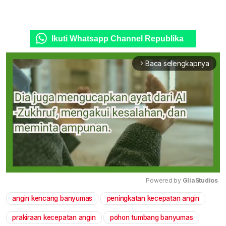
Ikuti Whatsapp Channel Republika
Baca selengkapnya
arrow_forward_ios
Powered by 
GliaStudios
angin kencang banyumas
peningkatan kecepatan angin
Mute
prakiraan kecepatan angin
pohon tumbang banyumas