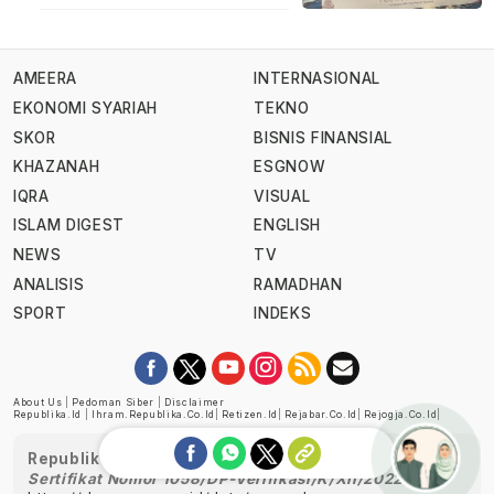
AMEERA
INTERNASIONAL
EKONOMI SYARIAH
TEKNO
SKOR
BISNIS FINANSIAL
KHAZANAH
ESGNOW
IQRA
VISUAL
ISLAM DIGEST
ENGLISH
NEWS
TV
ANALISIS
RAMADHAN
SPORT
INDEKS
About Us
|
Pedoman Siber
|
Disclaimer
Republika.id
|
Ihram.republika.co.id
|
Retizen.id
|
Rejabar.co.id
|
Rejogja.co.id
|
Republika telah diverifikasi oleh Dewan Pers
Sertifikat Nomor 1058/DP-Verifikasi/K/XII/2022