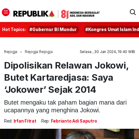
Hot Topics:
#Gubernur BI Mundur
#Kongres Umat Islam In
Rejogja
Rejogja Rejogja
Selasa , 30 Jan 2024, 19:40 WIB
Dipolisikan Relawan Jokowi,
Butet Kartaredjasa: Saya
‘Jokower’ Sejak 2014
Butet mengaku tak paham bagian mana dari
ucapannya yang menghina Jokowi.
Red:
Irfan Fitrat
Rep:
Febrianto Adi Saputro