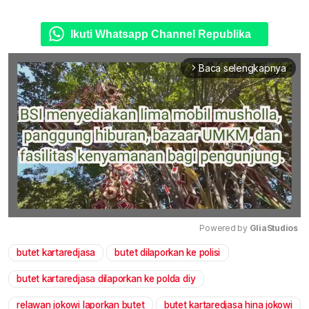
Ikuti Whatsapp Channel Republika
Baca selengkapnya
arrow_forward_ios
Powered by 
GliaStudios
butet kartaredjasa
butet dilaporkan ke polisi
Mute
butet kartaredjasa dilaporkan ke polda diy
relawan jokowi laporkan butet
butet kartaredjasa hina jokowi