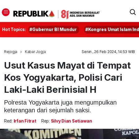
Hot Topics:
#Gubernur BI Mundur
#Kongres Umat Islam In
Rejogja
Kabar Jogja
Senin , 26 Feb 2024, 14:53 WIB
Usut Kasus Mayat di Tempat
Kos Yogyakarta, Polisi Cari
Laki-Laki Berinisial H
Polresta Yogyakarta juga mengumpulkan
keterangan dari sejumlah saksi.
Red:
Irfan Fitrat
Rep:
Silvy Dian Setiawan