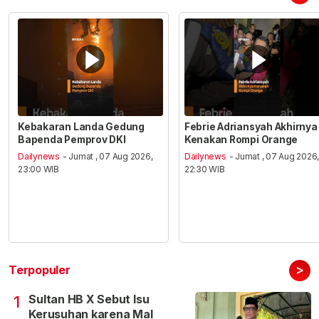
Kebakaran Landa Gedung
Febrie Adriansyah Akhirnya
Bapenda Pemprov DKI
Kenakan Rompi Orange
Dailynews
- Jumat , 07 Aug 2026,
Dailynews
- Jumat , 07 Aug 2026
23:00 WIB
22:30 WIB
>
Terpopuler
Sultan HB X Sebut Isu
1
Kerusuhan karena Mal