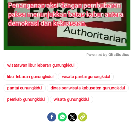
Powered by 
GliaStudios
wisatawan libur lebaran gunungkidul
Mute
libur lebaran gunungkidul
wisata pantai gunungkidul
pantai gunungkidul
dinas pariwisata kabupaten gunungkidul
pemkab gunungkidul
wisata gunungkidul