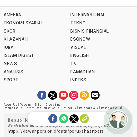
AMEERA
INTERNASIONAL
EKONOMI SYARIAH
TEKNO
SKOR
BISNIS FINANSIAL
KHAZANAH
ESGNOW
IQRA
VISUAL
ISLAM DIGEST
ENGLISH
NEWS
TV
ANALISIS
RAMADHAN
SPORT
INDEKS
About Us
|
Pedoman Siber
|
Disclaimer
Republika.id
|
Ihram.republika.co.id
|
Retizen.id
|
Rejabar.co.id
|
Rejogja.co.id
|
Republika telah diverifikasi oleh Dewan Pers
Sertifikat Nomor 1058/DP-Verifikasi/K/XII/2022
https://dewanpers.or.id/data/perusahaanpers
Ask me!