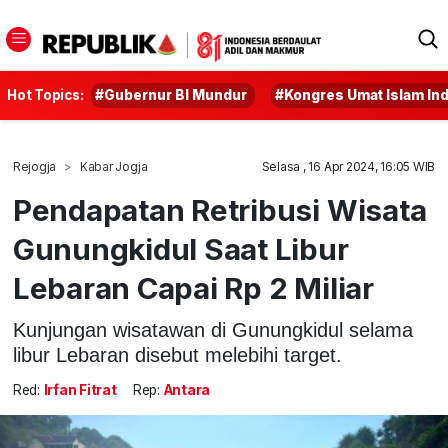
Hot Topics:
#Gubernur BI Mundur
#Kongres Umat Islam In
Rejogja
Kabar Jogja
Selasa , 16 Apr 2024, 16:05 WIB
Pendapatan Retribusi Wisata
Gunungkidul Saat Libur
Lebaran Capai Rp 2 Miliar
Kunjungan wisatawan di Gunungkidul selama
libur Lebaran disebut melebihi target.
Red:
Irfan Fitrat
Rep:
Antara